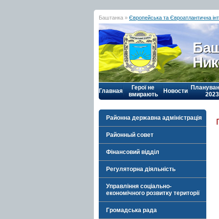
Баштанка »
Європейська та Євроатлантична інт
Баш
Ник
Герої не
Плануван
Главная
Новости
вмирають
2023
Районна державна адміністрація
Районный совет
Фінансовий відділ
Регуляторна діяльність
Управління соціально-
економічного розвитку території
Громадська рада