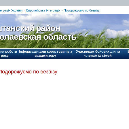
еграція України
»
Європейська інтеграція
»
Подорожуємо по безвізу
танский район
олаевская область
ня роботи
Інформація для користувачів з
Учасникам бойових дій та
 року
вадами зору
членам їх сімей
Подорожуємо по безвізу