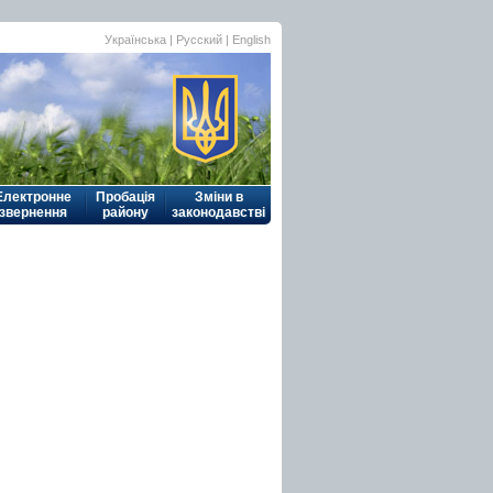
Українська
| Русский |
English
Електронне
Пробація
Зміни в
звернення
району
законодавстві