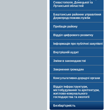
Севастополя, Донецької та
Луганської областей
Баштанське районне управління
Держпродспоживслужби
Пробація району
Відділ цифрового розвитку
Інформація про публічні закупівлі
Внутрішній аудит
Зміни в законодавстві
Звернення громадян
Консультативно-дорадчі органи
Відділ інфраструктури,
містобудування та архітектури,
житлово-комунального
господарства та екології
Безбар’єрність