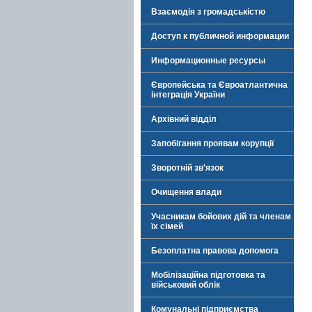
Взаємодія з громадськістю
Доступ к публичной информации
Информационные ресурсы
Європейська та Євроатлантична
інтеграція України
Архівний відділ
Запобігання проявам корупції
Зворотній зв'язок
Очищення влади
Учасникам бойових дій та членам
їх сімей
Безоплатна правова допомога
Мобілізаційна підготовка та
військовий облік
Комунальні підприємства