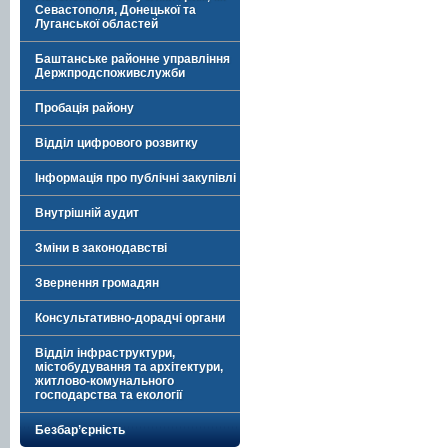
Севастополя, Донецької та
Луганської областей
Баштанське районне управління
Держпродспоживслужби
Пробація району
Відділ цифрового розвитку
Інформація про публічні закупівлі
Внутрішній аудит
Зміни в законодавстві
Звернення громадян
Консультативно-дорадчі органи
Відділ інфраструктури,
містобудування та архітектури,
житлово-комунального
господарства та екології
Безбар’єрність