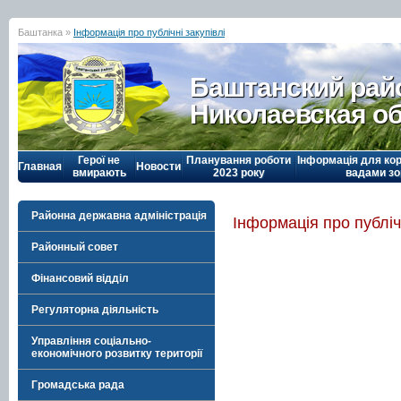
Баштанка »
Інформація про публічні закупівлі
Баштанский рай
Николаевская о
Герої не
Планування роботи
Інформація для кор
Главная
Новости
вмирають
2023 року
вадами зо
Районна державна адміністрація
Інформація про публічн
Районный совет
Фінансовий відділ
Регуляторна діяльність
Управління соціально-
економічного розвитку території
Громадська рада