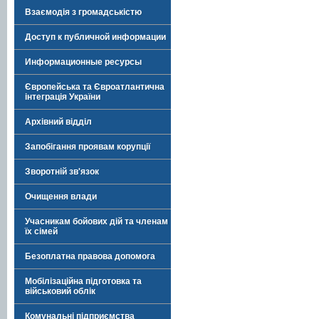
Взаємодія з громадськістю
Доступ к публичной информации
Информационные ресурсы
Європейська та Євроатлантична
інтеграція України
Архівний відділ
Запобігання проявам корупції
Зворотній зв'язок
Очищення влади
Учасникам бойових дій та членам
їх сімей
Безоплатна правова допомога
Мобілізаційна підготовка та
військовий облік
Комунальні підприємства