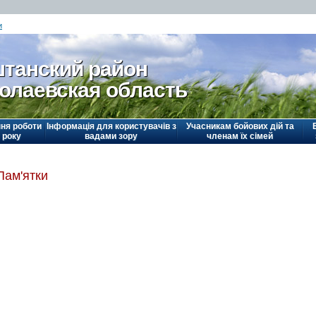
и
танский район
олаевская область
ня роботи
Інформація для користувачів з
Учасникам бойових дій та
 року
вадами зору
членам їх сімей
Пам'ятки