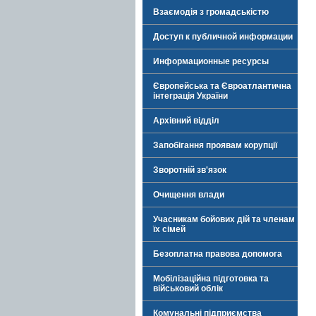
Взаємодія з громадськістю
Доступ к публичной информации
Информационные ресурсы
Європейська та Євроатлантична
інтеграція України
Архівний відділ
Запобігання проявам корупції
Зворотній зв'язок
Очищення влади
Учасникам бойових дій та членам
їх сімей
Безоплатна правова допомога
Мобілізаційна підготовка та
військовий облік
Комунальні підприємства