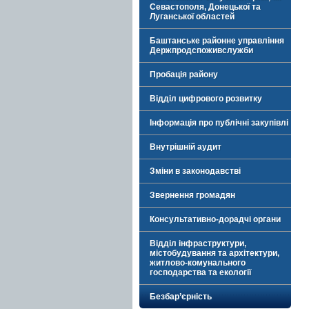
Севастополя, Донецької та
Луганської областей
Баштанське районне управління
Держпродспоживслужби
Пробація району
Відділ цифрового розвитку
Інформація про публічні закупівлі
Внутрішній аудит
Зміни в законодавстві
Звернення громадян
Консультативно-дорадчі органи
Відділ інфраструктури,
містобудування та архітектури,
житлово-комунального
господарства та екології
Безбар’єрність