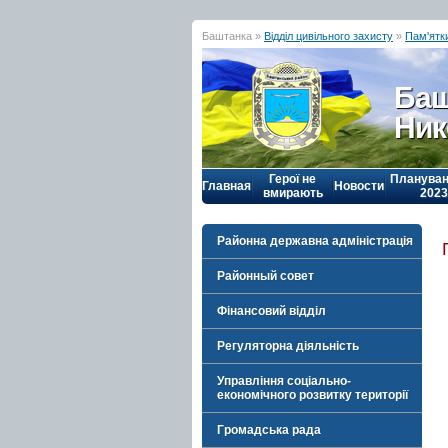
Баштанка »
Відділ цивільного захисту
»
Пам'ятк
Баш
Ник
Герої не
Плануван
Главная
Новости
вмирають
2023
Районна державна адміністрація
Районный совет
Фінансовий відділ
Регуляторна діяльність
Управління соціально-
економічного розвитку території
Громадська рада