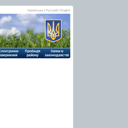
Українська
| Русский |
English
Електронне
Пробація
Зміни в
звернення
району
законодавстві