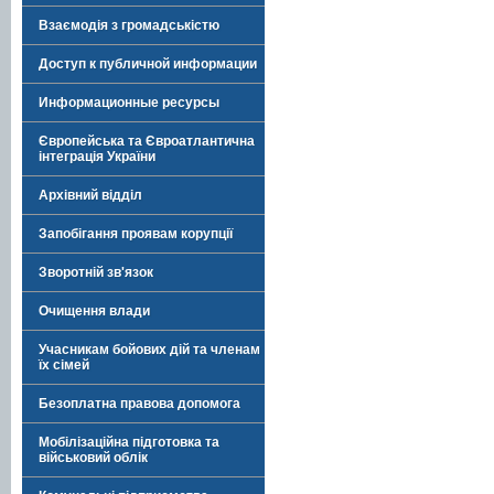
Взаємодія з громадськістю
Доступ к публичной информации
Информационные ресурсы
Європейська та Євроатлантична
інтеграція України
Архівний відділ
Запобігання проявам корупції
Зворотній зв'язок
Очищення влади
Учасникам бойових дій та членам
їх сімей
Безоплатна правова допомога
Мобілізаційна підготовка та
військовий облік