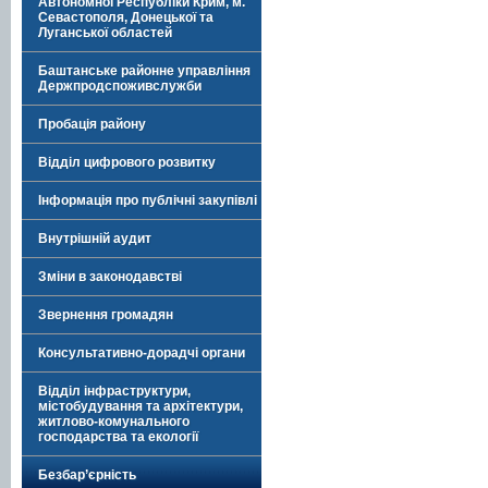
Автономної Республіки Крим, м.
Севастополя, Донецької та
Луганської областей
Баштанське районне управління
Держпродспоживслужби
Пробація району
Відділ цифрового розвитку
Інформація про публічні закупівлі
Внутрішній аудит
Зміни в законодавстві
Звернення громадян
Консультативно-дорадчі органи
Відділ інфраструктури,
містобудування та архітектури,
житлово-комунального
господарства та екології
Безбар’єрність