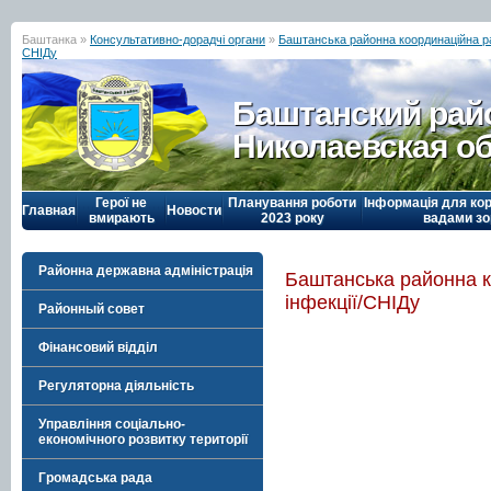
Баштанка »
Консультативно-дорадчі органи
»
Баштанська районна координаційна рад
СНІДу
Баштанский рай
Николаевская о
Герої не
Планування роботи
Інформація для кор
Главная
Новости
вмирають
2023 року
вадами зо
Районна державна адміністрація
Баштанська районна ко
інфекції/СНІДу
Районный совет
Фінансовий відділ
Регуляторна діяльність
Управління соціально-
економічного розвитку території
Громадська рада