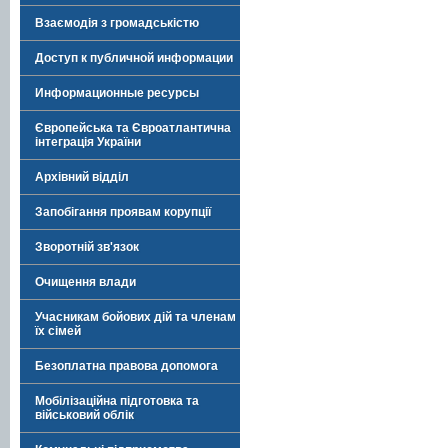
Взаємодія з громадськістю
Доступ к публичной информации
Информационные ресурсы
Європейська та Євроатлантична
інтеграція України
Архівний відділ
Запобігання проявам корупції
Зворотній зв'язок
Очищення влади
Учасникам бойових дій та членам
їх сімей
Безоплатна правова допомога
Мобілізаційна підготовка та
військовий облік