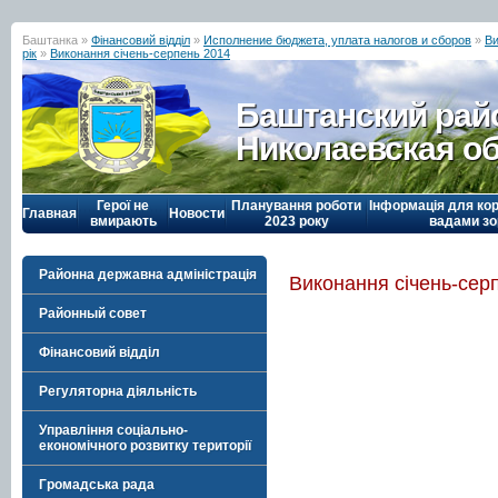
Баштанка »
Фінансовий відділ
»
Исполнение бюджета, уплата налогов и сборов
»
Ви
рік
»
Виконання січень-серпень 2014
Баштанский рай
Николаевская о
Герої не
Планування роботи
Інформація для кор
Главная
Новости
вмирають
2023 року
вадами зо
Районна державна адміністрація
Виконання січень-сер
Районный совет
Фінансовий відділ
Регуляторна діяльність
Управління соціально-
економічного розвитку території
Громадська рада