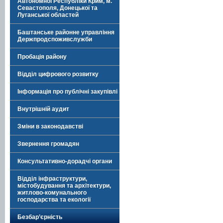
Автономної Республіки Крим, м.
Севастополя, Донецької та
Луганської областей
Баштанське районне управління
Держпродспоживслужби
Пробація району
Відділ цифрового розвитку
Інформація про публічні закупівлі
Внутрішній аудит
Зміни в законодавстві
Звернення громадян
Консультативно-дорадчі органи
Відділ інфраструктури,
містобудування та архітектури,
житлово-комунального
господарства та екології
Безбар’єрність