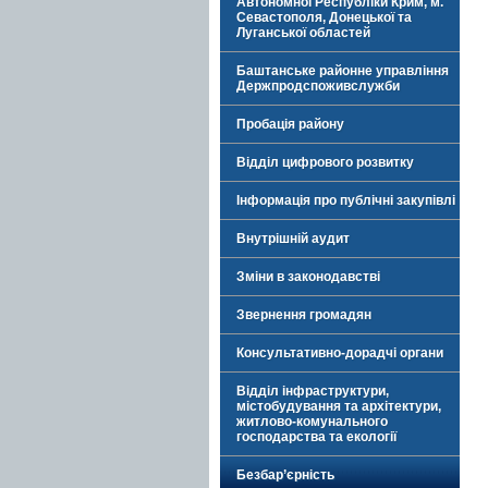
Автономної Республіки Крим, м.
Севастополя, Донецької та
Луганської областей
Баштанське районне управління
Держпродспоживслужби
Пробація району
Відділ цифрового розвитку
Інформація про публічні закупівлі
Внутрішній аудит
Зміни в законодавстві
Звернення громадян
Консультативно-дорадчі органи
Відділ інфраструктури,
містобудування та архітектури,
житлово-комунального
господарства та екології
Безбар’єрність