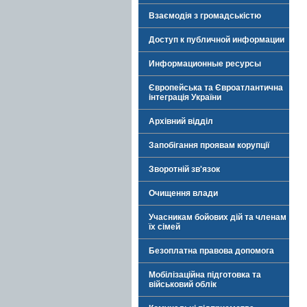
Взаємодія з громадськістю
Доступ к публичной информации
Информационные ресурсы
Європейська та Євроатлантична
інтеграція України
Архівний відділ
Запобігання проявам корупції
Зворотній зв'язок
Очищення влади
Учасникам бойових дій та членам
їх сімей
Безоплатна правова допомога
Мобілізаційна підготовка та
військовий облік