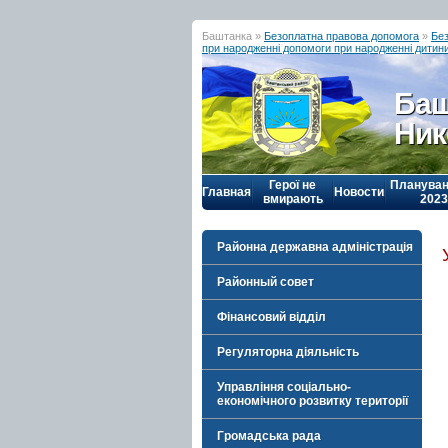
Баштанка »
Безоплатна правова допомога
»
Бе
при народженні допомоги при народженні дитин
Баш
Ник
Герої не
Плануван
Главная
Новости
вмирають
2023
Районна державна адміністрація
Районный совет
Фінансовий відділ
Регуляторна діяльність
Управління соціально-
економічного розвитку території
Громадська рада