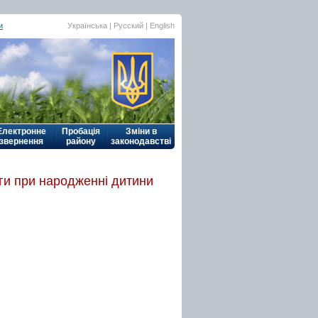
и
Українська
| Русский |
English
Електронне
Пробація
Зміни в
звернення
району
законодавстві
ги при народженні дитини