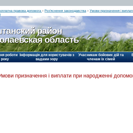
зоплатна правова допомога
»
Роз’яснення законодавства
»
Умови призначення і виплат
и
танский район
олаевская область
ня роботи
Інформація для користувачів з
Учасникам бойових дій та
 року
вадами зору
членам їх сімей
Умови призначення і виплати при народженні допомо