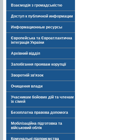
Взаємодія з громадськістю
Доступ к публичной информации
Информационные ресурсы
Європейська та Євроатлантична
інтеграція України
Архівний відділ
Запобігання проявам корупції
Зворотній зв'язок
Очищення влади
Учасникам бойових дій та членам
їх сімей
Безоплатна правова допомога
Мобілізаційна підготовка та
військовий облік
Комунальні підприємства