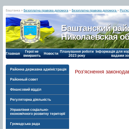
Баштанка »
Безоплатна правова допомога
»
Безоплатна правова допомога
»
Роз’я
Баштанский рай
Николаевская о
Герої не
Планування роботи
Інформація для кор
Главная
Новости
вмирають
2023 року
вадами зо
Районна державна адміністрація
Роз’яснення законода
Районный совет
Фінансовий відділ
Регуляторна діяльність
Управління соціально-
економічного розвитку території
Громадська рада