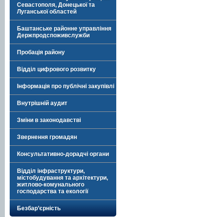
Севастополя, Донецької та
Луганської областей
Баштанське районне управління
Держпродспоживслужби
Пробація району
Відділ цифрового розвитку
Інформація про публічні закупівлі
Внутрішній аудит
Зміни в законодавстві
Звернення громадян
Консультативно-дорадчі органи
Відділ інфраструктури,
містобудування та архітектури,
житлово-комунального
господарства та екології
Безбар’єрність