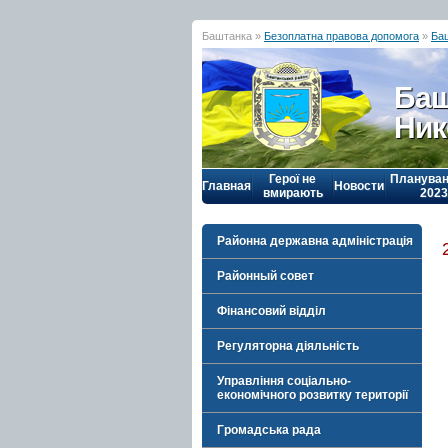
Баштанка »
Безоплатна правова допомога
»
Ба
Баш
Ник
Герої не
Плануван
Главная
Новости
вмирають
2023
Районна державна адміністрація
Районный совет
Фінансовий відділ
Регуляторна діяльність
Управління соціально-
економічного розвитку території
Громадська рада