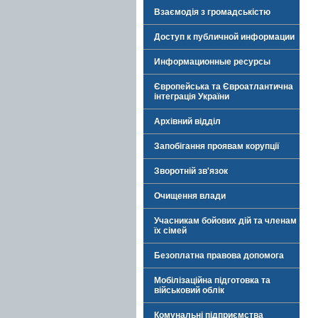
Взаємодія з громадськістю
Доступ к публичной информации
Информационные ресурсы
Європейська та Євроатлантична
інтеграція України
Архівний відділ
Запобігання проявам корупції
Зворотній зв'язок
Очищення влади
Учасникам бойових дій та членам
їх сімей
Безоплатна правова допомога
Мобілізаційна підготовка та
військовий облік
Комунальні підприємства