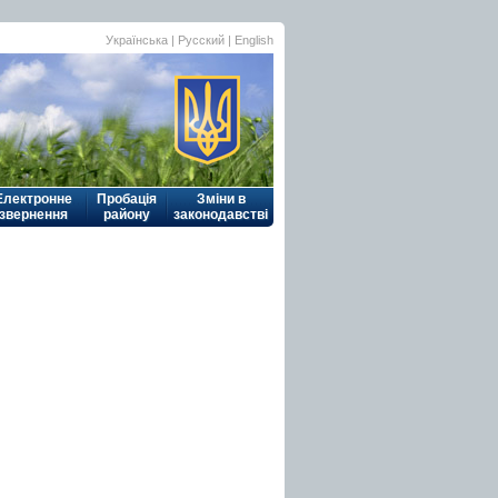
Українська
| Русский |
English
Електронне
Пробація
Зміни в
звернення
району
законодавстві