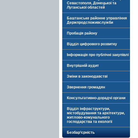
Севастополя, Донецької та
Луганської областей
Баштанське районне управління
Держпродспоживслужби
Пробація району
Відділ цифрового розвитку
Інформація про публічні закупівлі
Внутрішній аудит
Зміни в законодавстві
Звернення громадян
Консультативно-дорадчі органи
Відділ інфраструктури,
містобудування та архітектури,
житлово-комунального
господарства та екології
Безбар’єрність