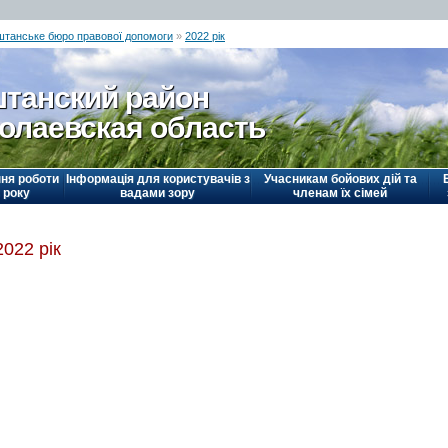
штанське бюро правової допомоги
»
2022 рік
танский район
олаевская область
ня роботи
Інформація для користувачів з
Учасникам бойових дій та
 року
вадами зору
членам їх сімей
2022 рік