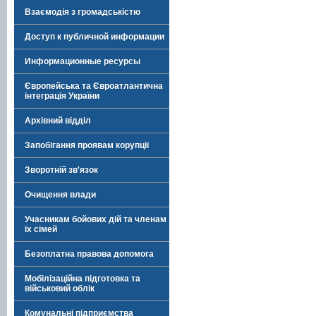
Взаємодія з громадськістю
Доступ к публичной информации
Информационные ресурсы
Європейська та Євроатлантична
інтеграція України
Архівний відділ
Запобігання проявам корупції
Зворотній зв'язок
Очищення влади
Учасникам бойових дій та членам
їх сімей
Безоплатна правова допомога
Мобілізаційна підготовка та
військовий облік
Комунальні підприємства