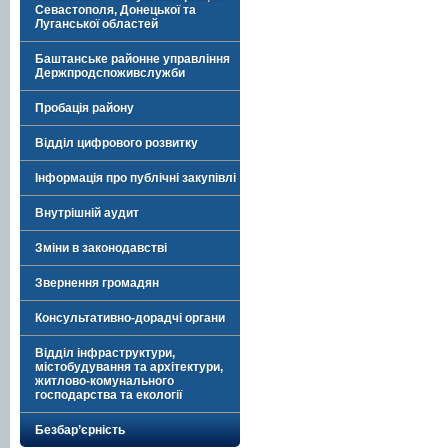
Севастополя, Донецької та
Луганської областей
Баштанське районне управління
Держпродспоживслужби
Пробація району
Відділ цифрового розвитку
Інформація про публічні закупівлі
Внутрішній аудит
Зміни в законодавстві
Звернення громадян
Консультативно-дорадчі органи
Відділ інфраструктури,
містобудування та архітектури,
житлово-комунального
господарства та екології
Безбар’єрність