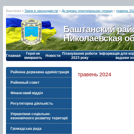
Баштанка »
Зміни в законодавстві
»
До відома територіальних громад
»
травень 20
Баштанский рай
Николаевская о
Герої не
Планування роботи
Інформація для кор
Главная
Новости
вмирають
2023 року
вадами зо
Районна державна адміністрація
травень 2024
Районный совет
Фінансовий відділ
Регуляторна діяльність
Управління соціально-
економічного розвитку території
Громадська рада