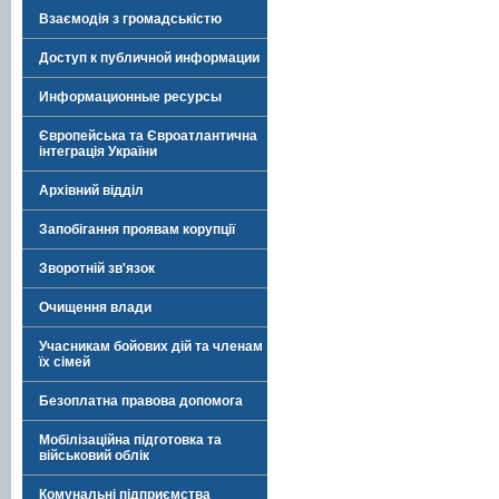
Взаємодія з громадськістю
Доступ к публичной информации
Информационные ресурсы
Європейська та Євроатлантична
інтеграція України
Архівний відділ
Запобігання проявам корупції
Зворотній зв'язок
Очищення влади
Учасникам бойових дій та членам
їх сімей
Безоплатна правова допомога
Мобілізаційна підготовка та
військовий облік
Комунальні підприємства