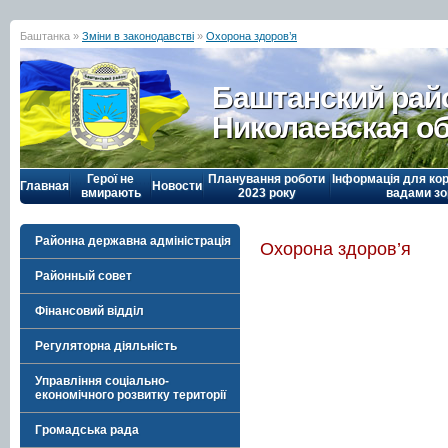
Баштанка »
Зміни в законодавстві
»
Охорона здоров’я
Баштанский рай
Николаевская о
Герої не
Планування роботи
Інформація для кор
Главная
Новости
вмирають
2023 року
вадами зо
Районна державна адміністрація
Охорона здоров’я
Районный совет
Фінансовий відділ
Регуляторна діяльність
Управління соціально-
економічного розвитку території
Громадська рада