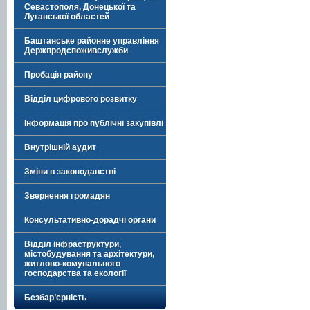
Севастополя, Донецької та
Луганської областей
Баштанське районне управління
Держпродспоживслужби
Пробація району
Відділ цифрового розвитку
Інформація про публічні закупівлі
Внутрішній аудит
Зміни в законодавстві
Звернення громадян
Консультативно-дорадчі органи
Відділ інфраструктури,
містобудування та архітектури,
житлово-комунального
господарства та екології
Безбар’єрність