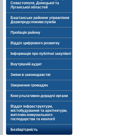
Севастополя, Донецької та
Луганської областей
Баштанське районне управління
Держпродспоживслужби
Пробація району
Відділ цифрового розвитку
Інформація про публічні закупівлі
Внутрішній аудит
Зміни в законодавстві
Звернення громадян
Консультативно-дорадчі органи
Відділ інфраструктури,
містобудування та архітектури,
житлово-комунального
господарства та екології
Безбар’єрність