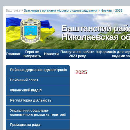
Баштанка »
Взаємодія з органами місцевого самоврядування
»
Новини
»
2025
Баштанский рай
Николаевская о
Герої не
Планування роботи
Інформація для кор
Главная
Новости
вмирають
2023 року
вадами зо
Районна державна адміністрація
2025
Районный совет
Фінансовий відділ
Регуляторна діяльність
Управління соціально-
економічного розвитку території
Громадська рада