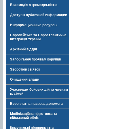
Взаємодія з громадськістю
Доступ к публичной информации
Информационные ресурсы
Європейська та Євроатлантична
інтеграція України
Архівний відділ
Запобігання проявам корупції
Зворотній зв'язок
Очищення влади
Учасникам бойових дій та членам
їх сімей
Безоплатна правова допомога
Мобілізаційна підготовка та
військовий облік
Комунальні підприємства