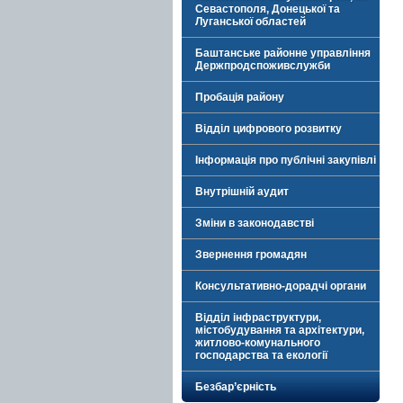
Севастополя, Донецької та
Луганської областей
Баштанське районне управління
Держпродспоживслужби
Пробація району
Відділ цифрового розвитку
Інформація про публічні закупівлі
Внутрішній аудит
Зміни в законодавстві
Звернення громадян
Консультативно-дорадчі органи
Відділ інфраструктури,
містобудування та архітектури,
житлово-комунального
господарства та екології
Безбар’єрність