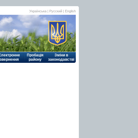
Українська
| Русский |
English
Електронне
Пробація
Зміни в
звернення
району
законодавстві