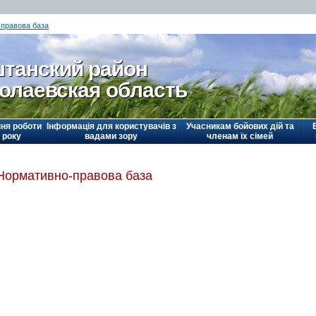
правова база
танский район
олаевская область
ня роботи
Інформація для користувачів з
Учасникам бойових дій та
 року
вадами зору
членам їх сімей
Нормативно-правова база