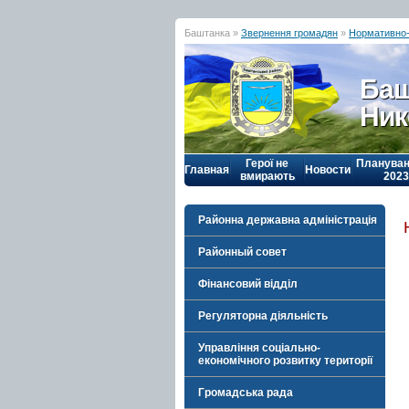
Баштанка »
Звернення громадян
»
Нормативно-
Баш
Ник
Герої не
Плануван
Главная
Новости
вмирають
2023
Районна державна адміністрація
Районный совет
Фінансовий відділ
Регуляторна діяльність
Управління соціально-
економічного розвитку території
Громадська рада