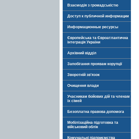
Взаємодія з громадськістю
Доступ к публичной информации
Информационные ресурсы
Європейська та Євроатлантична
інтеграція України
Архівний відділ
Запобігання проявам корупції
Зворотній зв'язок
Очищення влади
Учасникам бойових дій та членам
їх сімей
Безоплатна правова допомога
Мобілізаційна підготовка та
військовий облік
Комунальні підприємства