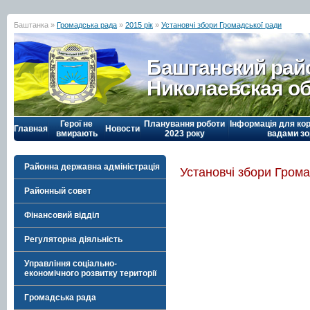
Баштанка »
Громадська рада
»
2015 рік
»
Установчі збори Громадської ради
Баштанский рай
Николаевская о
Герої не
Планування роботи
Інформація для кор
Главная
Новости
вмирають
2023 року
вадами зо
Районна державна адміністрація
Установчі збори Грома
Районный совет
Фінансовий відділ
Регуляторна діяльність
Управління соціально-
економічного розвитку території
Громадська рада