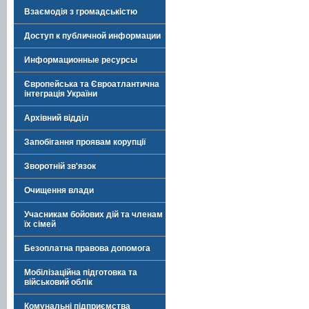
Взаємодія з громадськістю
Доступ к публичной информации
Информационные ресурсы
Європейська та Євроатлантична
інтеграція України
Архівний відділ
Запобігання проявам корупції
Зворотній зв'язок
Очищення влади
Учасникам бойових дій та членам
їх сімей
Безоплатна правова допомога
Мобілізаційна підготовка та
військовий облік
Комунальні підприємства