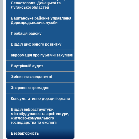
Севастополя, Донецької та
Луганської областей
Баштанське районне управління
Держпродспоживслужби
Пробація району
Відділ цифрового розвитку
Інформація про публічні закупівлі
Внутрішній аудит
Зміни в законодавстві
Звернення громадян
Консультативно-дорадчі органи
Відділ інфраструктури,
містобудування та архітектури,
житлово-комунального
господарства та екології
Безбар’єрність