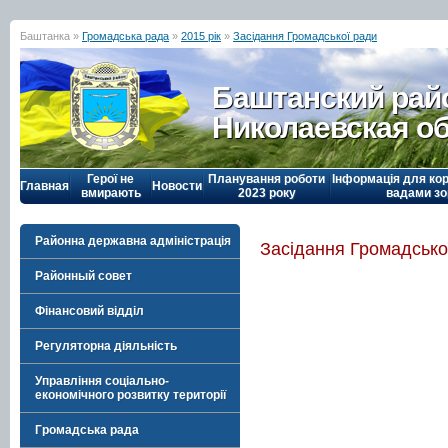
Баштанка »
Громадська рада
»
2015 рік
»
Засідання Громадської ради
Баштанский рай
Николаевская о
Герої не
Планування роботи
Інформація для кор
Главная
Новости
вмирають
2023 року
вадами зо
Районна державна адміністрація
Засідання Громадсько
Районный совет
Фінансовий відділ
Регуляторна діяльність
Управління соціально-
економічного розвитку території
Громадська рада