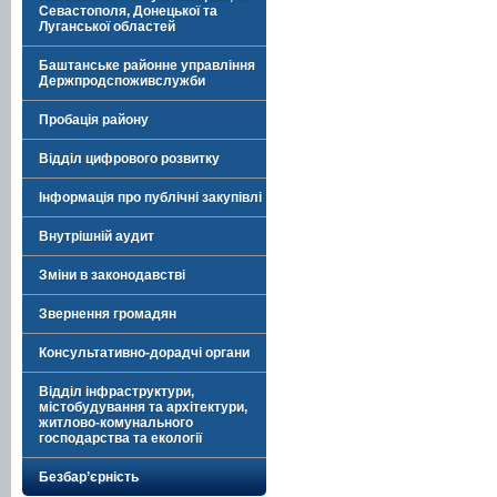
Севастополя, Донецької та
Луганської областей
Баштанське районне управління
Держпродспоживслужби
Пробація району
Відділ цифрового розвитку
Інформація про публічні закупівлі
Внутрішній аудит
Зміни в законодавстві
Звернення громадян
Консультативно-дорадчі органи
Відділ інфраструктури,
містобудування та архітектури,
житлово-комунального
господарства та екології
Безбар’єрність