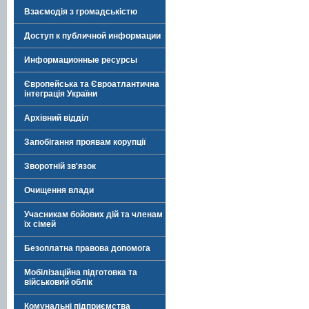
Взаємодія з громадськістю
Доступ к публичной информации
Информационные ресурсы
Європейська та Євроатлантична
інтеграція України
Архівний відділ
Запобігання проявам корупції
Зворотній зв'язок
Очищення влади
Учасникам бойових дій та членам
їх сімей
Безоплатна правова допомога
Мобілізаційна підготовка та
військовий облік
Комунальні підприємства