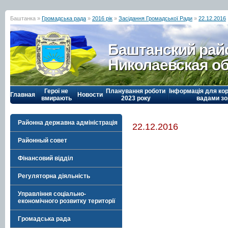
Баштанка »
Громадська рада
»
2016 рік
»
Засідання Громадської Ради
»
22.12.2016
Баштанский рай
Николаевская о
Герої не
Планування роботи
Інформація для кор
Главная
Новости
вмирають
2023 року
вадами зо
Районна державна адміністрація
22.12.2016
Районный совет
Фінансовий відділ
Регуляторна діяльність
Управління соціально-
економічного розвитку території
Громадська рада