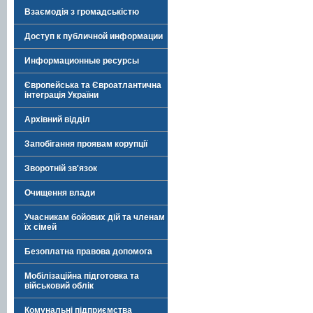
Взаємодія з громадськістю
Доступ к публичной информации
Информационные ресурсы
Європейська та Євроатлантична
інтеграція України
Архівний відділ
Запобігання проявам корупції
Зворотній зв'язок
Очищення влади
Учасникам бойових дій та членам
їх сімей
Безоплатна правова допомога
Мобілізаційна підготовка та
військовий облік
Комунальні підприємства