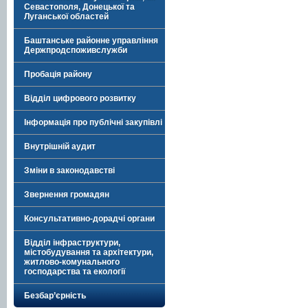
Севастополя, Донецької та
Луганської областей
Баштанське районне управління
Держпродспоживслужби
Пробація району
Відділ цифрового розвитку
Інформація про публічні закупівлі
Внутрішній аудит
Зміни в законодавстві
Звернення громадян
Консультативно-дорадчі органи
Відділ інфраструктури,
містобудування та архітектури,
житлово-комунального
господарства та екології
Безбар’єрність