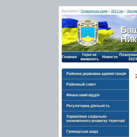
Баштанка »
Громадська рада
»
2017 рік
»
Засід
Баш
Ник
Герої не
Плануван
Главная
Новости
вмирають
2023
Районна державна адміністрація
Районный совет
Фінансовий відділ
Регуляторна діяльність
Управління соціально-
економічного розвитку території
Громадська рада