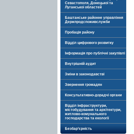
Севастополя, Донецької та
Луганської областей
Баштанське районне управління
Держпродспоживслужби
Пробація району
Відділ цифрового розвитку
Інформація про публічні закупівлі
Внутрішній аудит
Зміни в законодавстві
Звернення громадян
Консультативно-дорадчі органи
Відділ інфраструктури,
містобудування та архітектури,
житлово-комунального
господарства та екології
Безбар’єрність