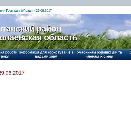
ання Громадської ради
»
29.06.2017
танский район
олаевская область
ня роботи
Інформація для користувачів з
Учасникам бойових дій та
 року
вадами зору
членам їх сімей
29.06.2017