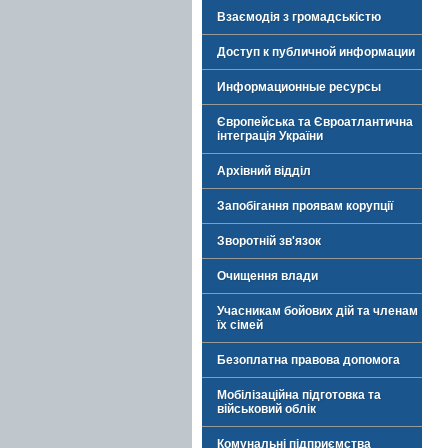
Взаємодія з громадськістю
Доступ к публичной информации
Информационные ресурсы
Європейська та Євроатлантична
інтеграція України
Архівний відділ
Запобігання проявам корупції
Зворотній зв'язок
Очищення влади
Учасникам бойових дій та членам
їх сімей
Безоплатна правова допомога
Мобілізаційна підготовка та
військовий облік
Комунальні підприємства