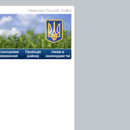
Українська
| Русский |
English
Електронне
Пробація
Зміни в
звернення
району
законодавстві