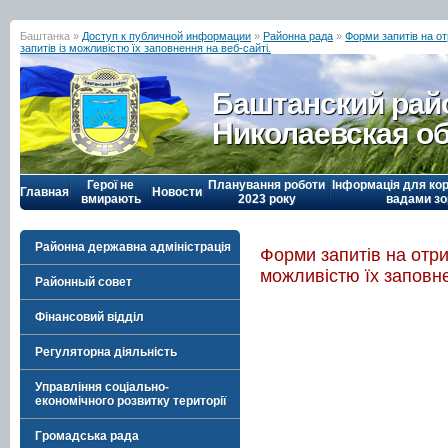
Баштанка »
Доступ к публичной информации
»
Районна рада
»
Форми запитів на от
запитів із можливістю їх заповнення на веб-сайті.
Баштанский рай
Николаевская о
Герої не
Планування роботи
Інформація для кор
Главная
Новости
вмирають
2023 року
вадами зо
Районна державна адміністрація
Форми запитів на отри
можливістю їх заповне
Районный совет
Фінансовий відділ
Регуляторна діяльність
Управління соціально-
економічного розвитку території
Громадська рада