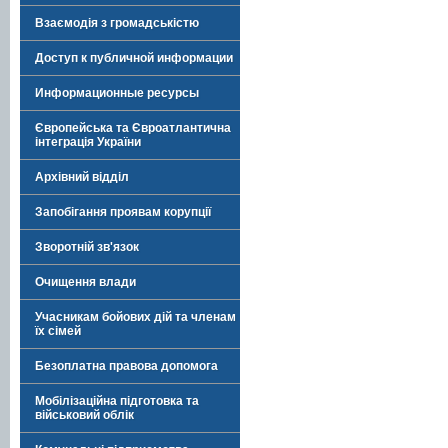
Взаємодія з громадськістю
Доступ к публичной информации
Информационные ресурсы
Європейська та Євроатлантична
інтеграція України
Архівний відділ
Запобігання проявам корупції
Зворотній зв'язок
Очищення влади
Учасникам бойових дій та членам
їх сімей
Безоплатна правова допомога
Мобілізаційна підготовка та
військовий облік