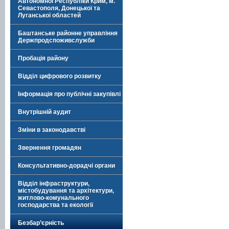
Автономної Республіки Крим, м.
Севастополя, Донецької та
Луганської областей
Баштанське районне управління
Держпродспоживслужби
Пробація району
Відділ цифрового розвитку
Інформація про публічні закупівлі
Внутрішній аудит
Зміни в законодавстві
Звернення громадян
Консультативно-дорадчі органи
Відділ інфраструктури,
містобудування та архітектури,
житлово-комунального
господарства та екології
Безбар’єрність