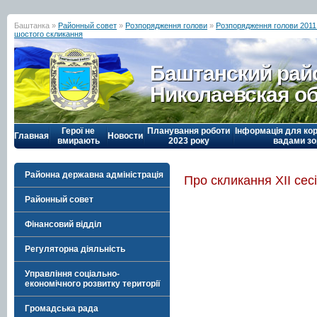
Баштанка »
Районный совет
»
Розпорядження голови
»
Розпорядження голови 2011
шостого скликання
Баштанский рай
Николаевская о
Герої не
Планування роботи
Інформація для кор
Главная
Новости
вмирають
2023 року
вадами зо
Районна державна адміністрація
Про скликання ХІI сес
Районный совет
Фінансовий відділ
Регуляторна діяльність
Управління соціально-
економічного розвитку території
Громадська рада