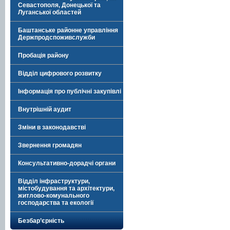
Севастополя, Донецької та
Луганської областей
Баштанське районне управління
Держпродспоживслужби
Пробація району
Відділ цифрового розвитку
Інформація про публічні закупівлі
Внутрішній аудит
Зміни в законодавстві
Звернення громадян
Консультативно-дорадчі органи
Відділ інфраструктури,
містобудування та архітектури,
житлово-комунального
господарства та екології
Безбар’єрність