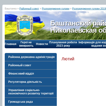
Баштанка »
Районный совет
»
Розпорядження голови
»
Розпорядження голови 2019
Баштанский рай
Николаевская о
Герої не
Планування роботи
Інформація для кор
Главная
Новости
вмирають
2023 року
вадами зо
Районна державна адміністрація
Лютий
Районный совет
Фінансовий відділ
Регуляторна діяльність
Управління соціально-
економічного розвитку території
Громадська рада