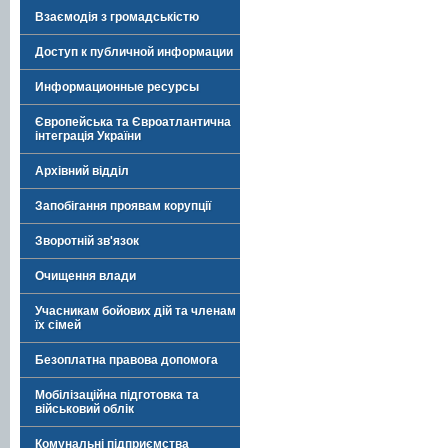
Взаємодія з громадськістю
Доступ к публичной информации
Информационные ресурсы
Європейська та Євроатлантична
інтеграція України
Архівний відділ
Запобігання проявам корупції
Зворотній зв'язок
Очищення влади
Учасникам бойових дій та членам
їх сімей
Безоплатна правова допомога
Мобілізаційна підготовка та
військовий облік
Комунальні підприємства