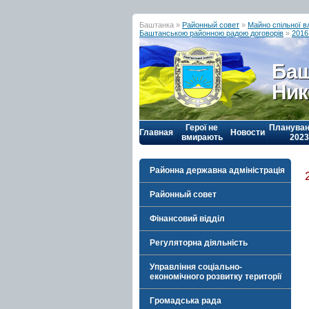
Баштанка »
Районный совет
»
Майно спільної в
Баштанською районною радою договорів
»
2016 
Баш
Ник
Герої не
Плануван
Главная
Новости
вмирають
2023
Районна державна адміністрація
Районный совет
Фінансовий відділ
Регуляторна діяльність
Управління соціально-
економічного розвитку території
Громадська рада