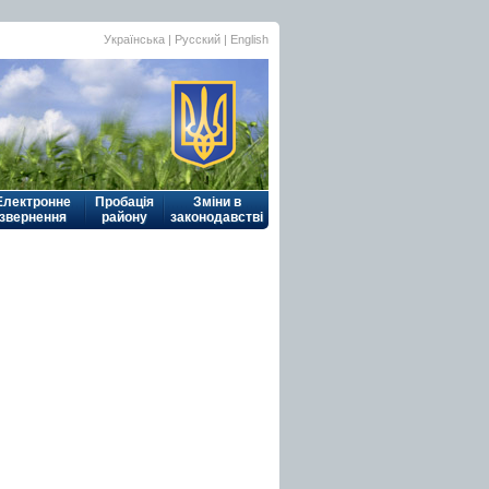
Українська
| Русский |
English
Електронне
Пробація
Зміни в
звернення
району
законодавстві