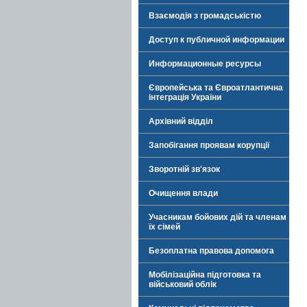
Взаємодія з громадськістю
Доступ к публичной информации
Информационные ресурсы
Європейська та Євроатлантична
інтеграція України
Архівний відділ
Запобігання проявам корупції
Зворотній зв'язок
Очищення влади
Учасникам бойових дій та членам
їх сімей
Безоплатна правова допомога
Мобілізаційна підготовка та
військовий облік