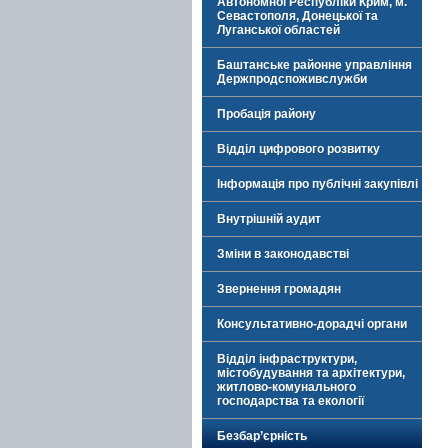
Автономної Республіки Крим, м.
Севастополя, Донецької та
Луганської областей
Баштанське районне управління
Держпродспоживслужби
Пробація району
Відділ цифрового розвитку
Інформація про публічні закупівлі
Внутрішній аудит
Зміни в законодавстві
Звернення громадян
Консультативно-дорадчі органи
Відділ інфраструктури,
містобудування та архітектури,
житлово-комунального
господарства та екології
Безбар’єрність