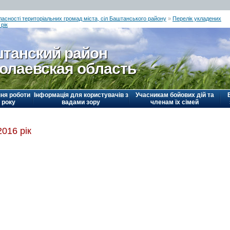
ласності територіальних громад міста, сіл Баштанського району
»
Перелік укладених
рік
танский район
олаевская область
ня роботи
Інформація для користувачів з
Учасникам бойових дій та
 року
вадами зору
членам їх сімей
2016 рік