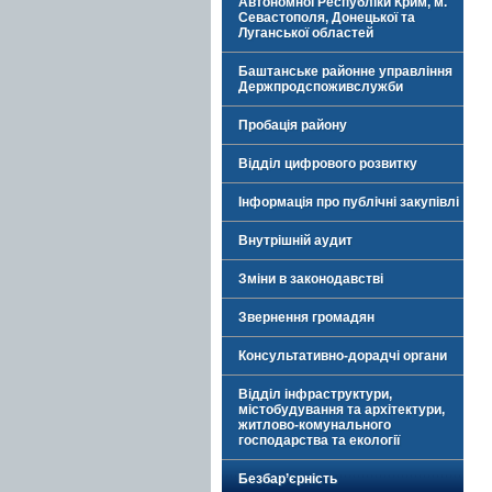
Автономної Республіки Крим, м.
Севастополя, Донецької та
Луганської областей
Баштанське районне управління
Держпродспоживслужби
Пробація району
Відділ цифрового розвитку
Інформація про публічні закупівлі
Внутрішній аудит
Зміни в законодавстві
Звернення громадян
Консультативно-дорадчі органи
Відділ інфраструктури,
містобудування та архітектури,
житлово-комунального
господарства та екології
Безбар’єрність