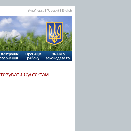
Українська
| Русский |
English
Електронне
Пробація
Зміни в
звернення
району
законодавстві
товувати Суб"єктам