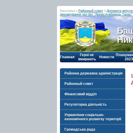
Баштанка »
Районный совет
»
Допомога депута
декларування чат-бот "Держслужбовець Тарас"
Баш
Ник
Герої не
Плануван
Главная
Новости
вмирають
2023
Районна державна адміністрація
Районный совет
Фінансовий відділ
Регуляторна діяльність
Управління соціально-
економічного розвитку території
Громадська рада