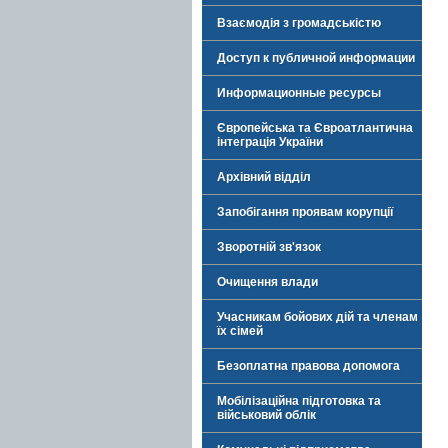
Взаємодія з громадськістю
Доступ к публичной информации
Информационные ресурсы
Європейська та Євроатлантична
інтеграція України
Архівний відділ
Запобігання проявам корупції
Зворотній зв'язок
Очищення влади
Учасникам бойових дій та членам
їх сімей
Безоплатна правова допомога
Мобілізаційна підготовка та
військовий облік