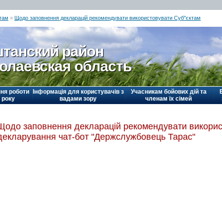
там
»
Щодо заповнення декларацій рекомендувати використовувати Суб"єктам
танский район
олаевская область
ня роботи
Інформація для користувачів з
Учасникам бойових дій та
 року
вадами зору
членам їх сімей
Щодо заповнення декларацій рекомендувати викорис
декларування чат-бот "Держслужбовець Тарас"