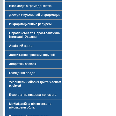
Взаємодія з громадськістю
Доступ к публичной информации
Информационные ресурсы
Європейська та Євроатлантична
інтеграція України
Архівний відділ
Запобігання проявам корупції
Зворотній зв'язок
Очищення влади
Учасникам бойових дій та членам
їх сімей
Безоплатна правова допомога
Мобілізаційна підготовка та
військовий облік