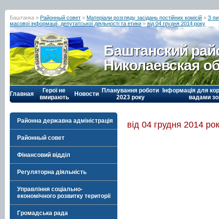
Баштанка »
Районный совет
»
Матеріали розгляду засідань постійних комісій
»
З пи
масової інформації, депутатської діяльності та етики
»
від 04 грудня 2014 року
Баштанский рай
Николаевская о
Герої не
Планування роботи
Інформація для кор
Главная
Новости
вмирають
2023 року
вадами зо
Районна державна адміністрація
від 04 грудня 2014 ро
Районный совет
Фінансовий відділ
Регуляторна діяльність
Управління соціально-
економічного розвитку території
Громадська рада