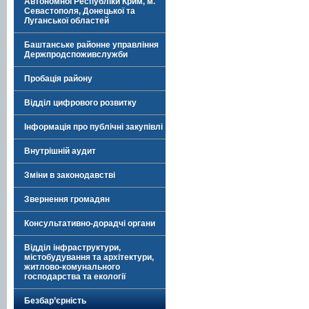
Автономної Республіки Крим, м.
Севастополя, Донецької та
Луганської областей
Баштанське районне управління
Держпродспоживслужби
Пробація району
Відділ цифрового розвитку
Інформація про публічні закупівлі
Внутрішній аудит
Зміни в законодавстві
Звернення громадян
Консультативно-дорадчі органи
Відділ інфраструктури,
містобудування та архітектури,
житлово-комунального
господарства та екології
Безбар’єрність