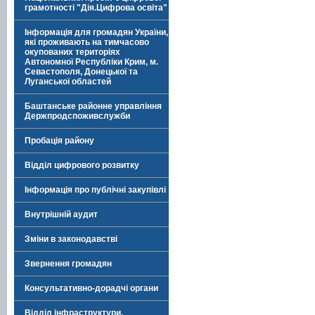
грамотності "Дія.Цифрова освіта"
Інформація для громадян України,
які проживають на тимчасово
окупованих територіях
Автономної Республіки Крим, м.
Севастополя, Донецької та
Луганської областей
Баштанське районне управління
Держпродспоживслужби
Пробація району
Відділ цифрового розвитку
Інформація про публічні закупівлі
Внутрішній аудит
Зміни в законодавстві
Звернення громадян
Консультативно-дорадчі органи
Відділ інфраструктури,