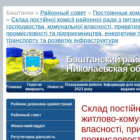
Баштанка »
Районный совет
»
Постоянные ком
»
Склад постійної комісії районної ради з пит
господарства, комунальної власності, приватиза
промисловості та підприємництва, енергетики 
транспорту та розвитку інфраструктури
Баштанский рай
Николаевская о
Герої не
Планування роботи
Інформація для кор
Главная
Новости
вмирають
2023 року
вадами зо
Районна державна адміністрація
Склад постійн
Районный совет
житлово-кому
Фінансовий відділ
власності, при
промисловості
Регуляторна діяльність