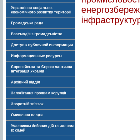
енергозбереж
Управління соціально-
економічного розвитку території
інфраструкту
Громадська рада
Взаємодія з громадськістю
Доступ к публичной информации
Информационные ресурсы
Європейська та Євроатлантична
інтеграція України
Архівний відділ
Запобігання проявам корупції
Зворотній зв'язок
Очищення влади
Учасникам бойових дій та членам
їх сімей