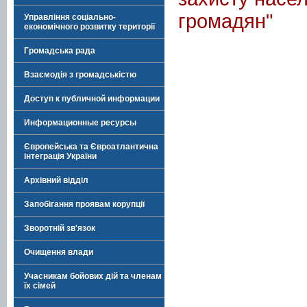
громадян"
Управління соціально-
економічного розвитку території
Громадська рада
Взаємодія з громадськістю
Доступ к публичной информации
Информационные ресурсы
Європейська та Євроатлантична
інтеграція України
Архівний відділ
Запобігання проявам корупції
Зворотній зв'язок
Очищення влади
Учасникам бойових дій та членам
їх сімей