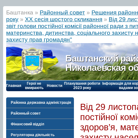
Баштанка »
Районный совет
»
Решения районн
року
»
ХХ сесія шостого скликання
»
Від 29 ли
звіт голови постійної комісії районної ради з п
материнства, дитинства, соціального захисту н
захисту прав громадян"
Баштанский рай
Николаевская о
Герої не
Планування роботи
Інформація для кор
Главная
Новости
вмирають
2023 року
вадами зо
Районна державна адміністрація
Від 29 листоп
Районный совет
постійної ком
Фінансовий відділ
здоров’я, мат
захисту насел
Регуляторна діяльність