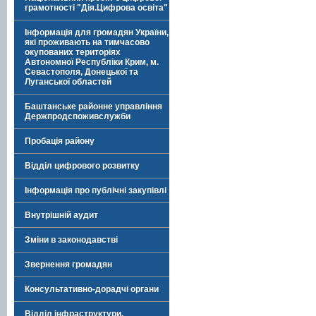
грамотності "Дія.Цифрова освіта"
Інформація для громадян України,
які проживають на тимчасово
окупованих територіях
Автономної Республіки Крим, м.
Севастополя, Донецької та
Луганської областей
Баштанське районне управління
Держпродспоживслужби
Пробація району
Відділ цифрового розвитку
Інформація про публічні закупівлі
Внутрішній аудит
Зміни в законодавстві
Звернення громадян
Консультативно-дорадчі органи
Відділ інфраструктури,