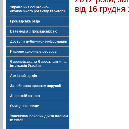
від 16 грудня
Управління соціально-
економічного розвитку території
Громадська рада
Взаємодія з громадськістю
Доступ к публичной информации
Информационные ресурсы
Європейська та Євроатлантична
інтеграція України
Архівний відділ
Запобігання проявам корупції
Зворотній зв'язок
Очищення влади
Учасникам бойових дій та членам
їх сімей