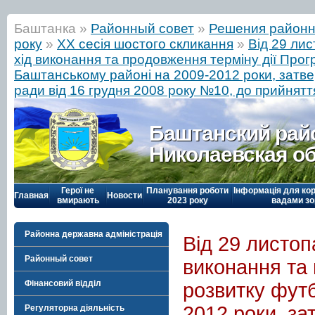
Баштанка »
Районный совет
»
Решения районн
року
»
ХХ сесія шостого скликання
»
Від 29 ли
хід виконання та продовження терміну дії Про
Баштанському районі на 2009-2012 роки, затв
ради від 16 грудня 2008 року №10, до прийнятт
Баштанский рай
Николаевская о
Герої не
Планування роботи
Інформація для кор
Главная
Новости
вмирають
2023 року
вадами зо
Районна державна адміністрація
Від 29 листоп
Районный совет
виконання та
Фінансовий відділ
розвитку фут
2012 роки, з
Регуляторна діяльність