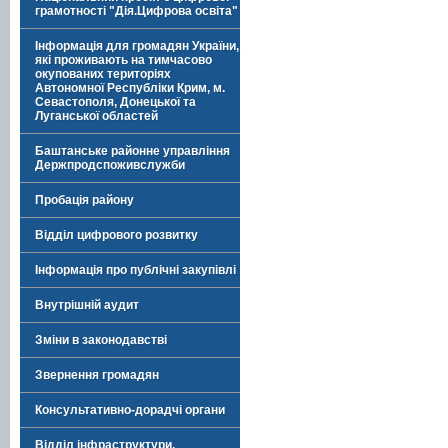
грамотності "Дія.Цифрова освіта"
Інформація для громадян України,
які проживають на тимчасово
окупованих територіях
Автономної Республіки Крим, м.
Севастополя, Донецької та
Луганської областей
Баштанське районне управління
Держпродспоживслужби
Пробація району
Відділ цифрового розвитку
Інформація про публічні закупівлі
Внутрішній аудит
Зміни в законодавстві
Звернення громадян
Консультативно-дорадчі органи
Відділ інфраструктури,