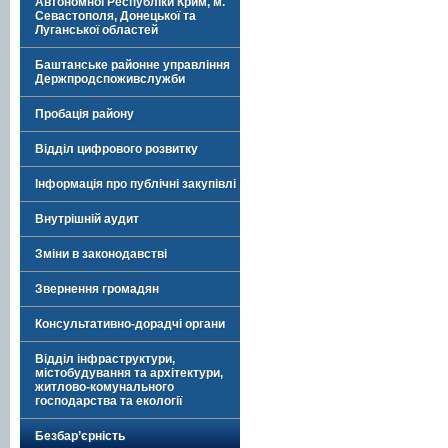
Автономної Республіки Крим, м.
Севастополя, Донецької та
Луганської областей
Баштанське районне управління
Держпродспоживслужби
Пробація району
Відділ цифрового розвитку
Інформація про публічні закупівлі
Внутрішній аудит
Зміни в законодавстві
Звернення громадян
Консультативно-дорадчі органи
Відділ інфраструктури,
містобудування та архітектури,
житлово-комунального
господарства та екології
Безбар’єрність