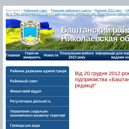
Баштанка »
Районный совет
»
Решения районного совета
»
Рішення 2012 року
»
ХХ
№ 4 "Про затвердження Статуту комунального підприємства «Баштанське районне бюр
Баштанский рай
Николаевская о
Герої не
Планування роботи
Інформація для кор
Главная
Новости
вмирають
2023 року
вадами зо
Районна державна адміністрація
Від 20 грудня 2012 р
підприємства «Баштанс
Районный совет
редакції"
Фінансовий відділ
Регуляторна діяльність
Управління соціально-
економічного розвитку території
Громадська рада