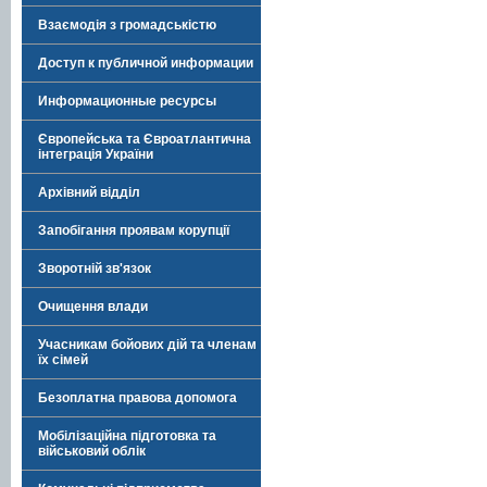
Взаємодія з громадськістю
Доступ к публичной информации
Информационные ресурсы
Європейська та Євроатлантична
інтеграція України
Архівний відділ
Запобігання проявам корупції
Зворотній зв'язок
Очищення влади
Учасникам бойових дій та членам
їх сімей
Безоплатна правова допомога
Мобілізаційна підготовка та
військовий облік