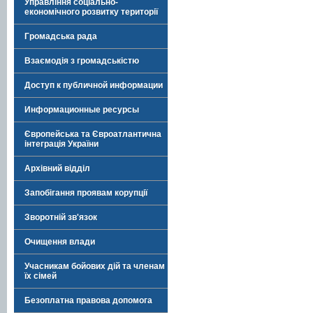
Управління соціально-
економічного розвитку території
Громадська рада
Взаємодія з громадськістю
Доступ к публичной информации
Информационные ресурсы
Європейська та Євроатлантична
інтеграція України
Архівний відділ
Запобігання проявам корупції
Зворотній зв'язок
Очищення влади
Учасникам бойових дій та членам
їх сімей
Безоплатна правова допомога