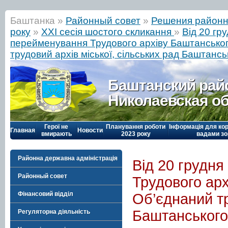
Баштанка »
Районный совет
»
Решения районн
року
»
ХХІ сесія шостого скликання
»
Від 20 гр
перейменування Трудового архіву Баштанськог
трудовий архів міської, сільських рад Баштансь
Баштанский рай
Николаевская о
Герої не
Планування роботи
Інформація для кор
Главная
Новости
вмирають
2023 року
вадами зо
Районна державна адміністрація
Від 20 грудн
Районный совет
Трудового арх
Фінансовий відділ
Об’єднаний тр
Баштанського
Регуляторна діяльність