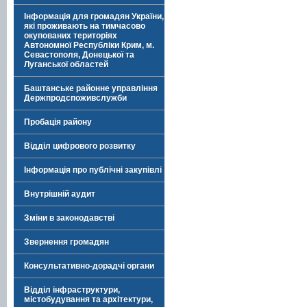
Інформація для громадян України,
які проживають на тимчасово
окупованих територіях
Автономної Республіки Крим, м.
Севастополя, Донецької та
Луганської областей
Баштанське районне управління
Держпродспоживслужби
Пробація району
Відділ цифрового розвитку
Інформація про публічні закупівлі
Внутрішній аудит
Зміни в законодавстві
Звернення громадян
Консультативно-дорадчі органи
Відділ інфраструктури,
містобудування та архітектури,