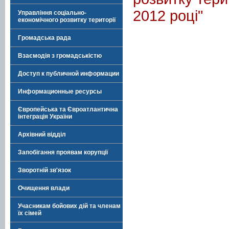
2012 році"
Управління соціально-
економічного розвитку території
Громадська рада
Взаємодія з громадськістю
Доступ к публичной информации
Информационные ресурсы
Європейська та Євроатлантична
інтеграція України
Архівний відділ
Запобігання проявам корупції
Зворотній зв'язок
Очищення влади
Учасникам бойових дій та членам
їх сімей