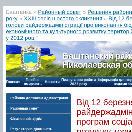
Баштанка »
Районный совет
»
Решения районн
року
»
ХХІІІ сесія шостого скликання
»
Від 12 б
голови райдержадміністрації про виконання бю
економічного та культурного розвитку територ
у 2012 році"
Баштанский рай
Николаевская о
Герої не
Планування роботи
Інформація для кор
Главная
Новости
вмирають
2023 року
вадами зо
Районна державна адміністрація
Від 12 березн
Районный совет
райдержадмін
Фінансовий відділ
програм соціа
розвитку тери
Регуляторна діяльність