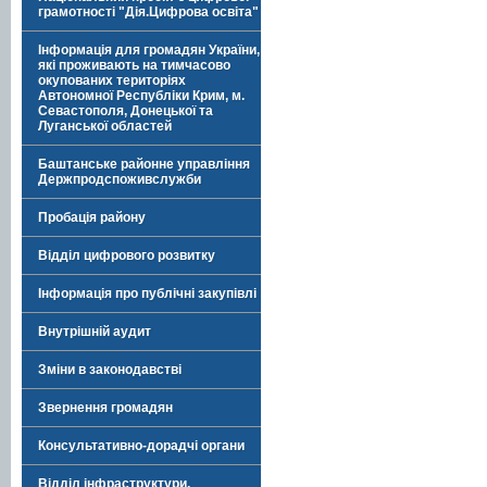
грамотності "Дія.Цифрова освіта"
Інформація для громадян України,
які проживають на тимчасово
окупованих територіях
Автономної Республіки Крим, м.
Севастополя, Донецької та
Луганської областей
Баштанське районне управління
Держпродспоживслужби
Пробація району
Відділ цифрового розвитку
Інформація про публічні закупівлі
Внутрішній аудит
Зміни в законодавстві
Звернення громадян
Консультативно-дорадчі органи
Відділ інфраструктури,