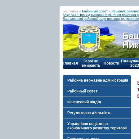
Баштанка »
Районный совет
»
Решения районно
року №4 "Про хід виконання рішення районної р
Баштанської районної ради шостого скликання»
Баш
Ник
Герої не
Плануван
Главная
Новости
вмирають
2023
Районна державна адміністрація
Районный совет
Фінансовий відділ
Регуляторна діяльність
Управління соціально-
економічного розвитку території