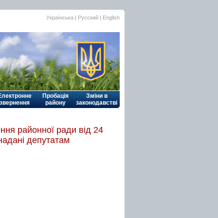
Українська
| Русский |
English
Електронне
Пробація
Зміни в
звернення
району
законодавстві
ння районної ради від 24
надані депутатам