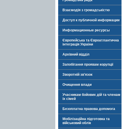
Громадська рада
Взаємодія з громадськістю
Доступ к публичной информации
Информационные ресурсы
Європейська та Євроатлантична
інтеграція України
Архівний відділ
Запобігання проявам корупції
Зворотній зв'язок
Очищення влади
Учасникам бойових дій та членам
їх сімей
Безоплатна правова допомога
Мобілізаційна підготовка та
військовий облік