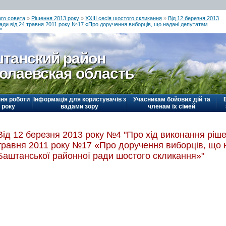
го совета
»
Рішення 2013 року
»
ХХІІІ сесія шостого скликання
»
Від 12 березня 2013
ади від 24 травня 2011 року №17 «Про доручення виборців, що надані депутатам
"
танский район
олаевская область
ня роботи
Інформація для користувачів з
Учасникам бойових дій та
 року
вадами зору
членам їх сімей
Від 12 березня 2013 року №4 "Про хід виконання ріше
травня 2011 року №17 «Про доручення виборців, що 
Баштанської районної ради шостого скликання»"