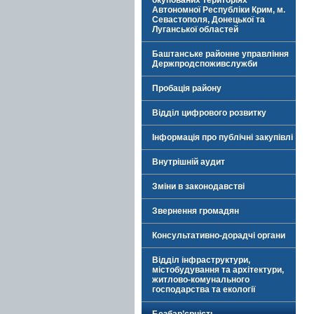
окупованих територіях
Автономної Республіки Крим, м.
Севастополя, Донецької та
Луганської областей
Баштанське районне управління
Держпродспоживслужби
Пробація району
Відділ цифрового розвитку
Інформація про публічні закупівлі
Внутрішній аудит
Зміни в законодавстві
Звернення громадян
Консультативно-дорадчі органи
Відділ інфраструктури,
містобудування та архітектури,
житлово-комунального
господарства та екології