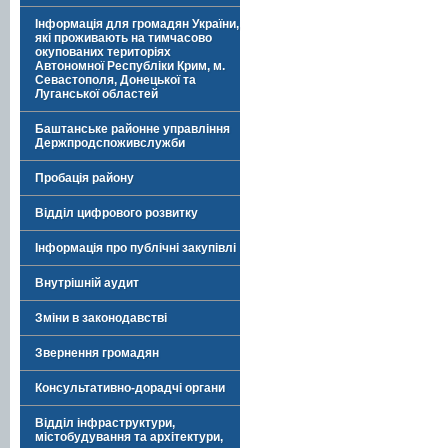
Інформація для громадян України,
які проживають на тимчасово
окупованих територіях
Автономної Республіки Крим, м.
Севастополя, Донецької та
Луганської областей
Баштанське районне управління
Держпродспоживслужби
Пробація району
Відділ цифрового розвитку
Інформація про публічні закупівлі
Внутрішній аудит
Зміни в законодавстві
Звернення громадян
Консультативно-дорадчі органи
Відділ інфраструктури,
містобудування та архітектури,