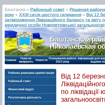
Баштанка »
Районный совет
»
Решения районн
року
»
ХХІІІ сесія шостого скликання
»
Від 12 б
затвердження Ліквідаційного балансу та звіту лікв
юридичної особи Новопетрівської загальноосвіт
Баштанский рай
Николаевская о
Герої не
Планування роботи
Інформація для кор
Главная
Новости
вмирають
2023 року
вадами зо
Районна державна адміністрація
Від 12 берез
Районный совет
Ліквідаційного
Фінансовий відділ
по ліквідації
загальноосвіт
Регуляторна діяльність