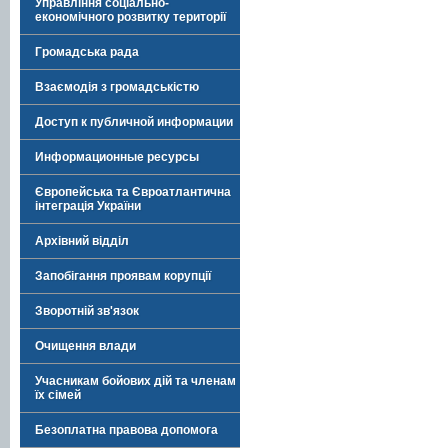
Управління соціально-
економічного розвитку території
Громадська рада
Взаємодія з громадськістю
Доступ к публичной информации
Информационные ресурсы
Європейська та Євроатлантична
інтеграція України
Архівний відділ
Запобігання проявам корупції
Зворотній зв'язок
Очищення влади
Учасникам бойових дій та членам
їх сімей
Безоплатна правова допомога