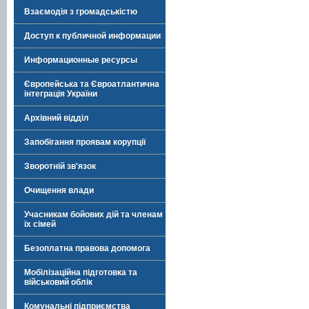
Взаємодія з громадськістю
Доступ к публичной информации
Информационные ресурсы
Європейська та Євроатлантична
інтеграція України
Архівний відділ
Запобігання проявам корупції
Зворотній зв'язок
Очищення влади
Учасникам бойових дій та членам
їх сімей
Безоплатна правова допомога
Мобілізаційна підготовка та
військовий облік
Комунальні підприємства