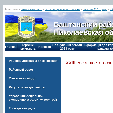
Баштанка »
Районный совет
»
Решения районного совета
»
Рішення 2013 року
»
ХХ
Баштанский рай
Николаевская о
Герої не
Планування роботи
Інформація для кор
Главная
Новости
вмирають
2023 року
вадами зо
Районна державна адміністрація
ХХІІІ сесія шостого с
Районный совет
Фінансовий відділ
Регуляторна діяльність
Управління соціально-
економічного розвитку території
Громадська рада