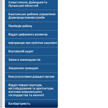
Севастополя, Донецької та
Луганської областей
Баштанське районне управління
Держпродспоживслужби
Пробація району
Відділ цифрового розвитку
Інформація про публічні закупівлі
Внутрішній аудит
Зміни в законодавстві
Звернення громадян
Консультативно-дорадчі органи
Відділ інфраструктури,
містобудування та архітектури,
житлово-комунального
господарства та екології
Безбар’єрність