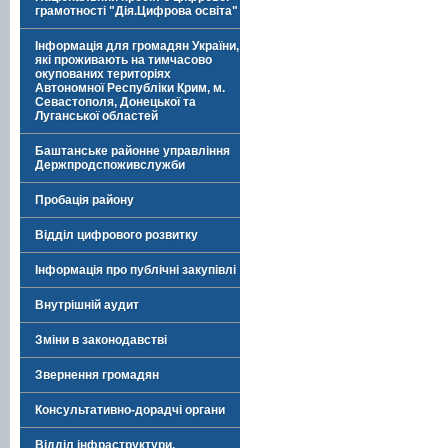
грамотності "Дія.Цифрова освіта"
Інформація для громадян України,
які проживають на тимчасово
окупованих територіях
Автономної Республіки Крим, м.
Севастополя, Донецької та
Луганської областей
Баштанське районне управління
Держпродспоживслужби
Пробація району
Відділ цифрового розвитку
Інформація про публічні закупівлі
Внутрішній аудит
Зміни в законодавстві
Звернення громадян
Консультативно-дорадчі органи
Відділ інфраструктури,