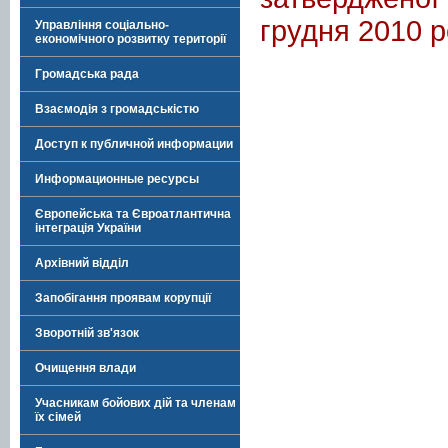
грудня 2010 
Управління соціально-
економічного розвитку території
Громадська рада
Взаємодія з громадськістю
Доступ к публичной информации
Информационные ресурсы
Європейська та Євроатлантична
інтеграція України
Архівний відділ
Запобігання проявам корупції
Зворотній зв'язок
Очищення влади
Учасникам бойових дій та членам
їх сімей