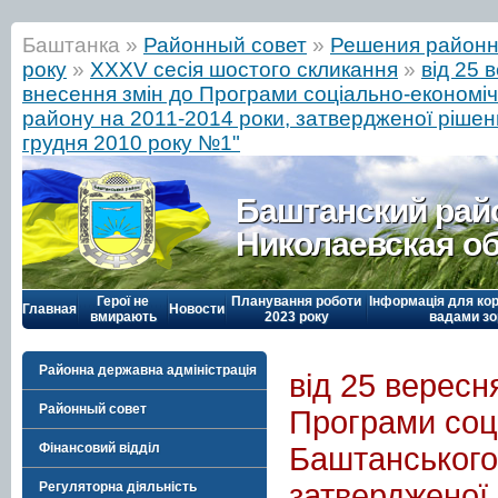
Баштанка »
Районный совет
»
Решения районн
року
»
ХХХV сесія шостого скликання
»
від 25 
внесення змін до Програми соціально-економі
району на 2011-2014 роки, затвердженої рішен
грудня 2010 року №1"
Баштанский рай
Николаевская о
Герої не
Планування роботи
Інформація для кор
Главная
Новости
вмирають
2023 року
вадами зо
Районна державна адміністрація
від 25 вересн
Районный совет
Програми соц
Фінансовий відділ
Баштанського
затвердженої 
Регуляторна діяльність