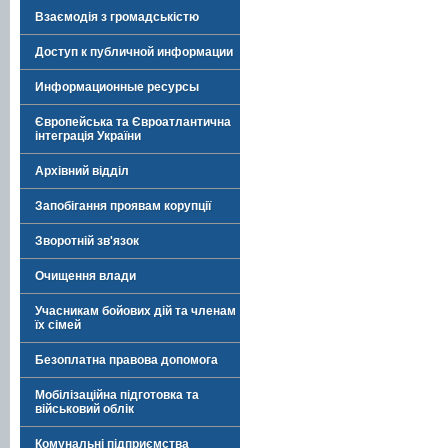
Взаємодія з громадськістю
Доступ к публичной информации
Информационные ресурсы
Європейська та Євроатлантична
інтеграція України
Архівний відділ
Запобігання проявам корупції
Зворотній зв'язок
Очищення влади
Учасникам бойових дій та членам
їх сімей
Безоплатна правова допомога
Мобілізаційна підготовка та
військовий облік
Комунальні підприємства