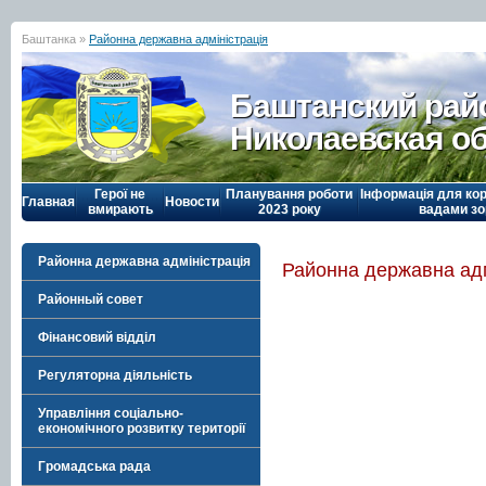
Баштанка »
Районна державна адміністрація
Баштанский рай
Николаевская о
Герої не
Планування роботи
Інформація для кор
Главная
Новости
вмирають
2023 року
вадами зо
Районна державна адміністрація
Районна державна адм
Районный совет
Фінансовий відділ
Регуляторна діяльність
Управління соціально-
економічного розвитку території
Громадська рада