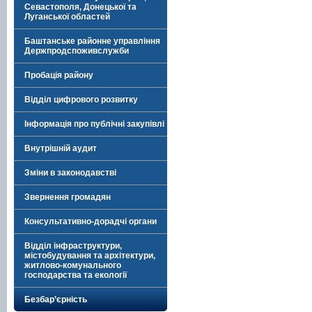
Севастополя, Донецької та
Луганської областей
Баштанське районне управління
Держпродспоживслужби
Пробація району
Відділ цифрового розвитку
Інформація про публічні закупівлі
Внутрішній аудит
Зміни в законодавстві
Звернення громадян
Консультативно-дорадчі органи
Відділ інфраструктури,
містобудування та архітектури,
житлово-комунального
господарства та екології
Безбар’єрність