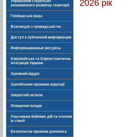
2026 рік
Управління соціально-
економічного розвитку території
Громадська рада
Взаємодія з громадськістю
Доступ к публичной информации
Информационные ресурсы
Європейська та Євроатлантична
інтеграція України
Архівний відділ
Запобігання проявам корупції
Зворотній зв'язок
Очищення влади
Учасникам бойових дій та членам
їх сімей
Безоплатна правова допомога