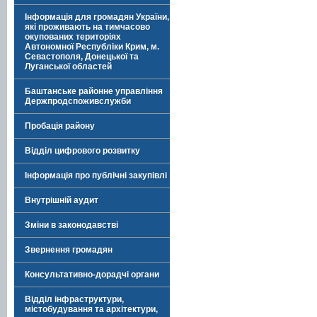
Інформація для громадян України,
які проживають на тимчасово
окупованих територіях
Автономної Республіки Крим, м.
Севастополя, Донецької та
Луганської областей
Баштанське районне управління
Держпродспоживслужби
Пробація району
Відділ цифрового розвитку
Інформація про публічні закупівлі
Внутрішній аудит
Зміни в законодавстві
Звернення громадян
Консультативно-дорадчі органи
Відділ інфраструктури,
містобудування та архітектури,