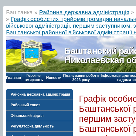
Баштанка »
Районна державна адміністрація
»
»
Графік особистих прийомів громадян началь
військової адміністрації, першим заступником,
Баштанської районної військової адміністрації н
Баштанский рай
Николаевская о
Герої не
Планування роботи
Інформація для кор
Главная
Новости
вмирають
2023 року
вадами зо
Районна державна адміністрація
Графік особи
Районный совет
Баштанської р
Фінансовий відділ
першим засту
Баштанської р
Регуляторна діяльність