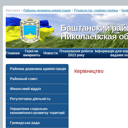
Баштанка »
Районна державна адміністрація
»
Руководство, графики приёма
»
Кері
Баштанский рай
Николаевская о
Герої не
Планування роботи
Інформація для кор
Главная
Новости
вмирають
2023 року
вадами зо
Районна державна адміністрація
Керівництво
Районный совет
Фінансовий відділ
Регуляторна діяльність
Управління соціально-
економічного розвитку території
Громадська рада