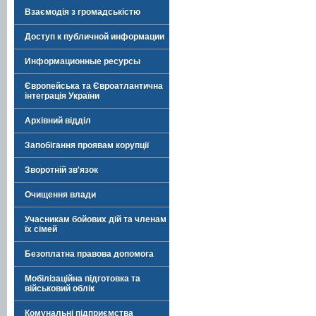
Взаємодія з громадськістю
Доступ к публичной информации
Информационные ресурсы
Європейська та Євроатлантична
інтеграція України
Архівний відділ
Запобігання проявам корупції
Зворотній зв'язок
Очищення влади
Учасникам бойових дій та членам
їх сімей
Безоплатна правова допомога
Мобілізаційна підготовка та
військовий облік
Комунальні підприємства