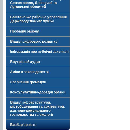
Севастополя, Донецької та
Луганської областей
Баштанське районне управління
Держпродспоживслужби
Пробація району
Відділ цифрового розвитку
Інформація про публічні закупівлі
Внутрішній аудит
Зміни в законодавстві
Звернення громадян
Консультативно-дорадчі органи
Відділ інфраструктури,
містобудування та архітектури,
житлово-комунального
господарства та екології
Безбар’єрність