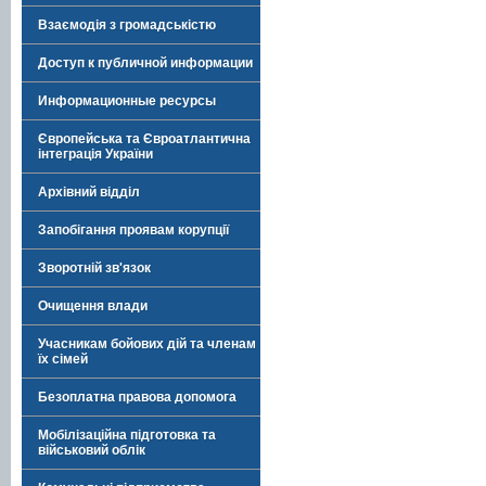
Взаємодія з громадськістю
Доступ к публичной информации
Информационные ресурсы
Європейська та Євроатлантична
інтеграція України
Архівний відділ
Запобігання проявам корупції
Зворотній зв'язок
Очищення влади
Учасникам бойових дій та членам
їх сімей
Безоплатна правова допомога
Мобілізаційна підготовка та
військовий облік