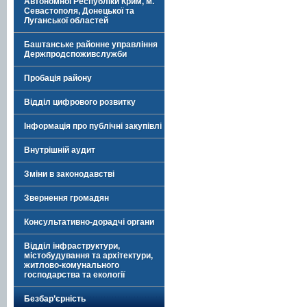
Автономної Республіки Крим, м.
Севастополя, Донецької та
Луганської областей
Баштанське районне управління
Держпродспоживслужби
Пробація району
Відділ цифрового розвитку
Інформація про публічні закупівлі
Внутрішній аудит
Зміни в законодавстві
Звернення громадян
Консультативно-дорадчі органи
Відділ інфраструктури,
містобудування та архітектури,
житлово-комунального
господарства та екології
Безбар’єрність