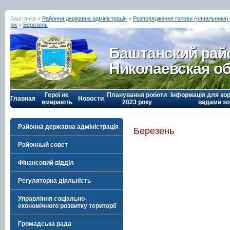
Баштанка »
Районна державна адміністрація
»
Розпорядження голови (начальника) р
рік
»
Березень
Баштанский рай
Николаевская о
Герої не
Планування роботи
Інформація для кор
Главная
Новости
вмирають
2023 року
вадами зо
Районна державна адміністрація
Березень
Районный совет
Фінансовий відділ
Регуляторна діяльність
Управління соціально-
економічного розвитку території
Громадська рада