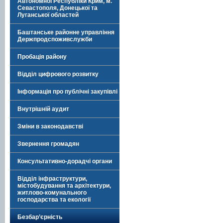
Автономної Республіки Крим, м.
Севастополя, Донецької та
Луганської областей
Баштанське районне управління
Держпродспоживслужби
Пробація району
Відділ цифрового розвитку
Інформація про публічні закупівлі
Внутрішній аудит
Зміни в законодавстві
Звернення громадян
Консультативно-дорадчі органи
Відділ інфраструктури,
містобудування та архітектури,
житлово-комунального
господарства та екології
Безбар’єрність