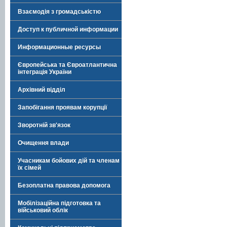
Взаємодія з громадськістю
Доступ к публичной информации
Информационные ресурсы
Європейська та Євроатлантична
інтеграція України
Архівний відділ
Запобігання проявам корупції
Зворотній зв'язок
Очищення влади
Учасникам бойових дій та членам
їх сімей
Безоплатна правова допомога
Мобілізаційна підготовка та
військовий облік