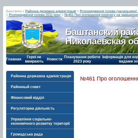
Баштанка »
Районна державна адміністрація
»
Розпорядження голови (начальника) р
»
Розпорядження голови 2011 року
»
№461 Про оголошення конкурсу на заміщення 
Баштанский рай
Николаевская о
Герої не
Планування роботи
Інформація для кор
Главная
Новости
вмирають
2023 року
вадами зо
Районна державна адміністрація
№461 Про оголошення 
Районный совет
Фінансовий відділ
Регуляторна діяльність
Управління соціально-
економічного розвитку території
Громадська рада