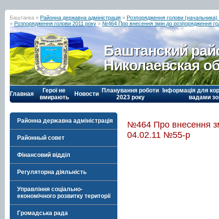
Баштанка »
Районна державна адміністрація
»
Розпорядження голови (начальника) р
»
Розпорядження голови 2011 року
»
№464 Про внесення змін до розпорядження гол
Баштанский рай
Николаевская о
Герої не
Планування роботи
Інформація для кор
Главная
Новости
вмирають
2023 року
вадами зо
Районна державна адміністрація
№464 Про внесення зм
04.02.11 №55-р
Районный совет
Фінансовий відділ
Регуляторна діяльність
Управління соціально-
економічного розвитку території
Громадська рада