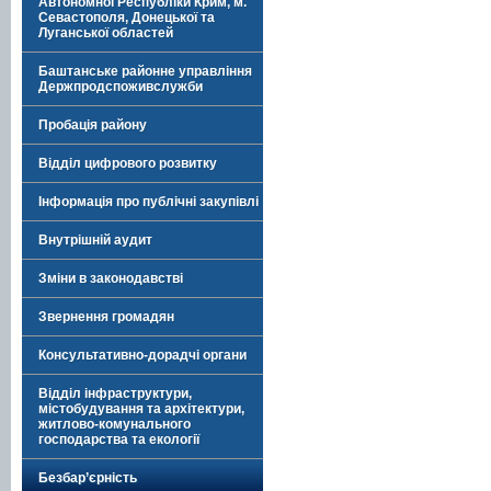
Автономної Республіки Крим, м.
Севастополя, Донецької та
Луганської областей
Баштанське районне управління
Держпродспоживслужби
Пробація району
Відділ цифрового розвитку
Інформація про публічні закупівлі
Внутрішній аудит
Зміни в законодавстві
Звернення громадян
Консультативно-дорадчі органи
Відділ інфраструктури,
містобудування та архітектури,
житлово-комунального
господарства та екології
Безбар’єрність