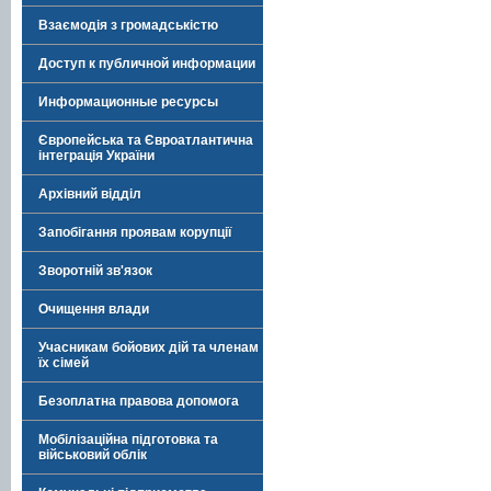
Взаємодія з громадськістю
Доступ к публичной информации
Информационные ресурсы
Європейська та Євроатлантична
інтеграція України
Архівний відділ
Запобігання проявам корупції
Зворотній зв'язок
Очищення влади
Учасникам бойових дій та членам
їх сімей
Безоплатна правова допомога
Мобілізаційна підготовка та
військовий облік