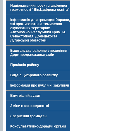
Національний проєкт з цифрової
грамотності "Дія.Цифрова освіта"
Інформація для громадян України,
які проживають на тимчасово
окупованих територіях
Автономної Республіки Крим, м.
Севастополя, Донецької та
Луганської областей
Баштанське районне управління
Держпродспоживслужби
Пробація району
Відділ цифрового розвитку
Інформація про публічні закупівлі
Внутрішній аудит
Зміни в законодавстві
Звернення громадян
Консультативно-дорадчі органи