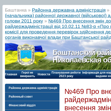
Баштанка »
Районна державна адміністрація
»
(начальника) районної державної (військової) а
голови 2011 року
»
№469 Про внесення змін до
райдержадміністрації від 10.02.11 №83-р «Про 
комісії для проведення перевірок здійснення 
органів виконавчої влади при Баштанської райд
Баштанский рай
Николаевская о
Герої не
Планування роботи
Інформація для кор
Главная
Новости
вмирають
2023 року
вадами зо
Районна державна адміністрація
№469 Про вне
Районный совет
райдержадміні
Фінансовий відділ
внесення змін