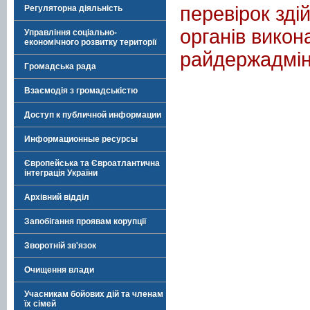
перевірок зд
Регуляторна діяльність
органів викон
Управління соціально-
економічного розвитку території
райдержадміні
Громадська рада
Взаємодія з громадськістю
Доступ к публичной информации
Информационные ресурсы
Європейська та Євроатлантична
інтеграція України
Архівний відділ
Запобігання проявам корупції
Зворотній зв'язок
Очищення влади
Учасникам бойових дій та членам
їх сімей