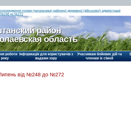
озпорядження голови (начальника) районної державної (військової) адміністрації
д №248 до №272
танский район
олаевская область
ня роботи
Інформація для користувачів з
Учасникам бойових дій та
 року
вадами зору
членам їх сімей
Липень від №248 до №272