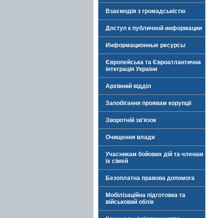
Взаємодія з громадськістю
Доступ к публичной информации
Информационные ресурсы
Європейська та Євроатлантична
інтеграція України
Архівний відділ
Запобігання проявам корупції
Зворотній зв'язок
Очищення влади
Учасникам бойових дій та членам
їх сімей
Безоплатна правова допомога
Мобілізаційна підготовка та
військовий облік