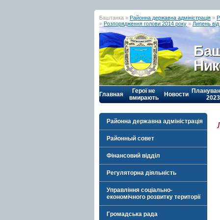
Баштанка »
Районна державна адміністрація
»
Р
»
Розпорядження голови 2014 року
»
Липень ві
Баш
Ник
Герої не
Плануван
Главная
Новости
вмирають
2023
Районна державна адміністрація
Районный совет
Фінансовий відділ
Регуляторна діяльність
Управління соціально-
економічного розвитку території
Громадська рада