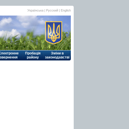
Українська
| Русский |
English
Електронне
Пробація
Зміни в
звернення
району
законодавстві