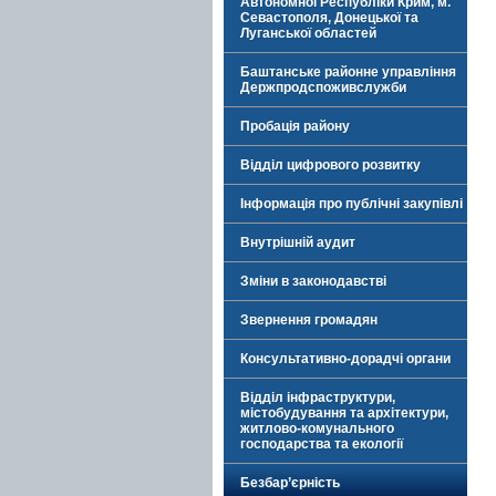
Автономної Республіки Крим, м.
Севастополя, Донецької та
Луганської областей
Баштанське районне управління
Держпродспоживслужби
Пробація району
Відділ цифрового розвитку
Інформація про публічні закупівлі
Внутрішній аудит
Зміни в законодавстві
Звернення громадян
Консультативно-дорадчі органи
Відділ інфраструктури,
містобудування та архітектури,
житлово-комунального
господарства та екології
Безбар’єрність