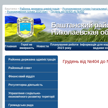
Баштанка »
Районна державна адміністрація
»
Розпорядження голови (начальника) р
»
Розпорядження голови 2014 року
»
Грудень від №404 до №450
Баштанский рай
Николаевская о
Герої не
Планування роботи
Інформація для кор
Главная
Новости
вмирають
2023 року
вадами зо
Районна державна адміністрація
Грудень від №404 до
Районный совет
Фінансовий відділ
Регуляторна діяльність
Управління соціально-
економічного розвитку території
Громадська рада