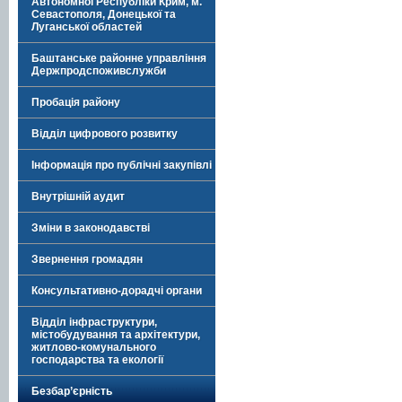
Автономної Республіки Крим, м.
Севастополя, Донецької та
Луганської областей
Баштанське районне управління
Держпродспоживслужби
Пробація району
Відділ цифрового розвитку
Інформація про публічні закупівлі
Внутрішній аудит
Зміни в законодавстві
Звернення громадян
Консультативно-дорадчі органи
Відділ інфраструктури,
містобудування та архітектури,
житлово-комунального
господарства та екології
Безбар’єрність