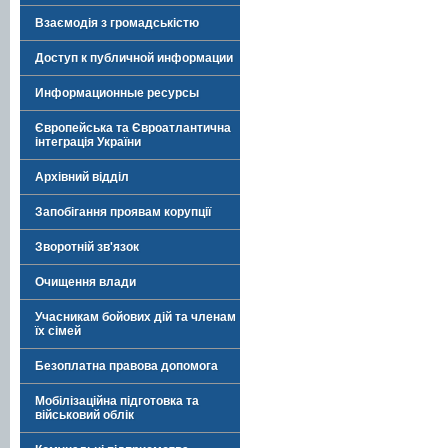
Взаємодія з громадськістю
Доступ к публичной информации
Информационные ресурсы
Європейська та Євроатлантична
інтеграція України
Архівний відділ
Запобігання проявам корупції
Зворотній зв'язок
Очищення влади
Учасникам бойових дій та членам
їх сімей
Безоплатна правова допомога
Мобілізаційна підготовка та
військовий облік