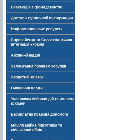
Взаємодія з громадськістю
Доступ к публичной информации
Информационные ресурсы
Європейська та Євроатлантична
інтеграція України
Архівний відділ
Запобігання проявам корупції
Зворотній зв'язок
Очищення влади
Учасникам бойових дій та членам
їх сімей
Безоплатна правова допомога
Мобілізаційна підготовка та
військовий облік