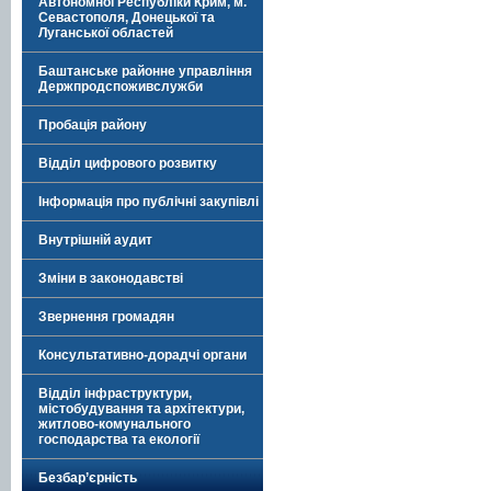
Автономної Республіки Крим, м.
Севастополя, Донецької та
Луганської областей
Баштанське районне управління
Держпродспоживслужби
Пробація району
Відділ цифрового розвитку
Інформація про публічні закупівлі
Внутрішній аудит
Зміни в законодавстві
Звернення громадян
Консультативно-дорадчі органи
Відділ інфраструктури,
містобудування та архітектури,
житлово-комунального
господарства та екології
Безбар’єрність