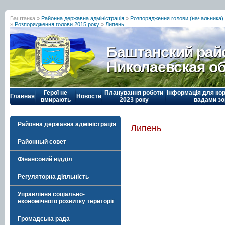
Баштанка »
Районна державна адміністрація
»
Розпорядження голови (начальника) р
»
Розпорядження голови 2015 року
»
Липень
Баштанский рай
Николаевская о
Герої не
Планування роботи
Інформація для кор
Главная
Новости
вмирають
2023 року
вадами зо
Районна державна адміністрація
Липень
Районный совет
Фінансовий відділ
Регуляторна діяльність
Управління соціально-
економічного розвитку території
Громадська рада