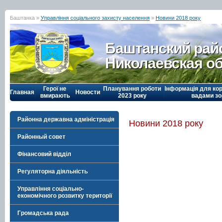
Баштанка »
Управління соціального захисту населення
»
Новини 2018 року
Баштанский рай
Николаевская о
Герої не
Планування роботи
Інформація для кор
Главная
Новости
вмирають
2023 року
вадами зо
Районна державна адміністрація
Новини 2018 року
Районный совет
Фінансовий відділ
Регуляторна діяльність
Управління соціально-
економічного розвитку території
Громадська рада