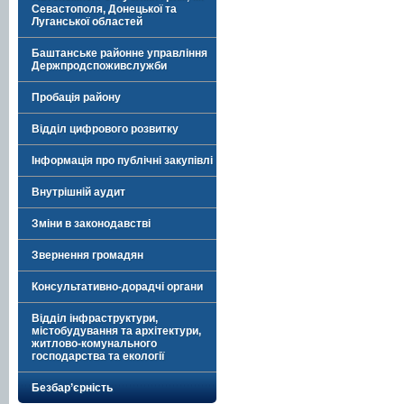
Севастополя, Донецької та
Луганської областей
Баштанське районне управління
Держпродспоживслужби
Пробація району
Відділ цифрового розвитку
Інформація про публічні закупівлі
Внутрішній аудит
Зміни в законодавстві
Звернення громадян
Консультативно-дорадчі органи
Відділ інфраструктури,
містобудування та архітектури,
житлово-комунального
господарства та екології
Безбар’єрність