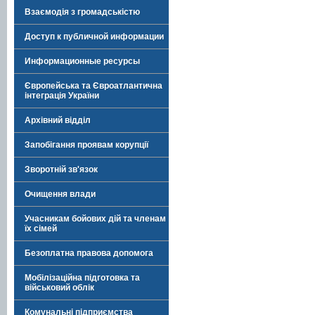
Взаємодія з громадськістю
Доступ к публичной информации
Информационные ресурсы
Європейська та Євроатлантична
інтеграція України
Архівний відділ
Запобігання проявам корупції
Зворотній зв'язок
Очищення влади
Учасникам бойових дій та членам
їх сімей
Безоплатна правова допомога
Мобілізаційна підготовка та
військовий облік
Комунальні підприємства