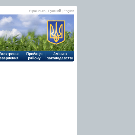
Українська
| Русский |
English
Електронне
Пробація
Зміни в
звернення
району
законодавстві