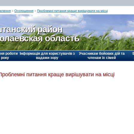
селення
»
Оголошення
»
Проблемні питання краще вирішувати на місці
танский район
олаевская область
ня роботи
Інформація для користувачів з
Учасникам бойових дій та
 року
вадами зору
членам їх сімей
Проблемні питання краще вирішувати на місці