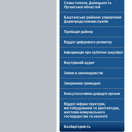
Севастополя, Донецької та
Луганської областей
Баштанське районне управління
Держпродспоживслужби
Пробація району
Відділ цифрового розвитку
Інформація про публічні закупівлі
Внутрішній аудит
Зміни в законодавстві
Звернення громадян
Консультативно-дорадчі органи
Відділ інфраструктури,
містобудування та архітектури,
житлово-комунального
господарства та екології
Безбар’єрність