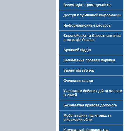
Взаємодія з громадськістю
Доступ к публичной информации
Информационные ресурсы
Європейська та Євроатлантична
інтеграція України
Архівний відділ
Запобігання проявам корупції
Зворотній зв'язок
Очищення влади
Учасникам бойових дій та членам
їх сімей
Безоплатна правова допомога
Мобілізаційна підготовка та
військовий облік
Комунальні підприємства