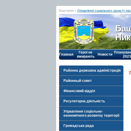
Баштанка »
Управління соціального захисту на
Баш
Ник
Герої не
Плануван
Главная
Новости
вмирають
2023
Районна державна адміністрація
Районный совет
Фінансовий відділ
Регуляторна діяльність
Управління соціально-
економічного розвитку території
Громадська рада