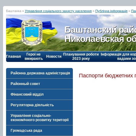
Баштанка »
Управління соціального захисту населення
»
Публічна інформація
»
Па
Баштанский рай
Николаевская о
Герої не
Планування роботи
Інформація для кор
Главная
Новости
вмирають
2023 року
вадами зо
Районна державна адміністрація
Паспорти бюджетних 
Районный совет
Фінансовий відділ
Регуляторна діяльність
Управління соціально-
економічного розвитку території
Громадська рада