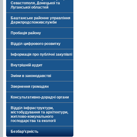
Севастополя, Донецької та
Луганської областей
Баштанське районне управління
Держпродспоживслужби
Пробація району
Відділ цифрового розвитку
Інформація про публічні закупівлі
Внутрішній аудит
Зміни в законодавстві
Звернення громадян
Консультативно-дорадчі органи
Відділ інфраструктури,
містобудування та архітектури,
житлово-комунального
господарства та екології
Безбар’єрність