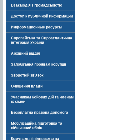
Взаємодія з громадськістю
Доступ к публичной информации
Информационные ресурсы
Європейська та Євроатлантична
інтеграція України
Архівний відділ
Запобігання проявам корупції
Зворотній зв'язок
Очищення влади
Учасникам бойових дій та членам
їх сімей
Безоплатна правова допомога
Мобілізаційна підготовка та
військовий облік
Комунальні підприємства