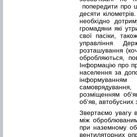
попередити про це
десяти кілометрів
необхідно дотрим
громадяни які утр
свої пасіки, так
управління Дер
розташування (коч
обробляються, по
Інформацію про пр
населення за допо
інформуванням 
самоврядування, 
розміщенням об’я
об’яв, автобусних з
Звертаємо увагу в
між оброблюваним
при наземному об
вентиляторних опр