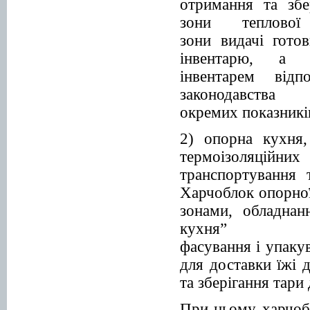
отримання та збе
зони теплово
зони видачі гото
інвентарю, а 
інвентарем відп
законода
окремих показників
2) опорна кухня,
термоізоляційних
транспортування 
Харчоблок опорної
зонами, обладнан
кухня”
фасування і упаку
для доставки їжі 
та зберігання тари 
При цьому харчоб