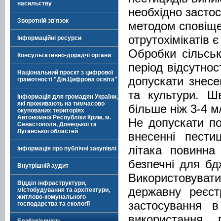
насильству
необхідно засто
Зворотній зв'язок
методом сповіще
отрутохімікатів є
Інформаційні ресурси
Обробки сільськ
Консультативно-дорадчі органи
період відсутнос
Національний проєкт з цифрової
допускати знесе
грамотності "Дія.Цифрова освіта"
та культури. Ш
Інформація для громадян України,
які проживають на тимчасово
більше ніж 3-4 м/
окупованих територіях
Автономної Республіки Крим, м.
Не допускати по
Севастополя, Донецької та
Луганської областей
внесенні пести
літака повинна
Інформація про публічні закупівлі
безпечні для бд
Внутрішній аудит
Використовува
Відділ інфраструктури,
державну реєст
містобудування та архітектури,
житлово-комунального
застосування 
господарства та екології
використання 