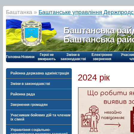
Баштанка »
Баштанське управління Держпрод
Баштанська рай
Баштанська рай
Герої не
Зміни в
Електронне
Учасни
Головна
Новини
вмирають
законодавстві
звернення
чл
Районна державна адміністрація
2024 рік
Зміни в законодавстві
Районна рада
Звернення громадян
Учасникам бойових дій та членам
їх сімей
Управління соціально-