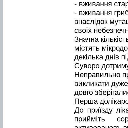
- вживання стар
- вживання гри
внаслідок мутац
своїх небезпечн
Значна кількіст
містять мікрод
декілька днів п
Суворо дотриму
Неправильно пр
викликати дуже 
довго зберігали
Перша долікарс
До приїзду лі
прийміть со
активованого ву