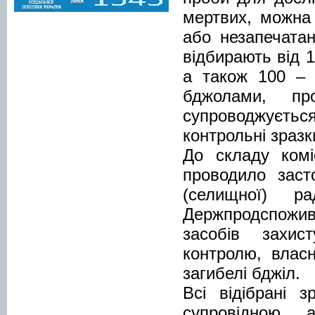
мертвих, можна 
або незапечатан
відбирають від 
а також 100 – 2
бджолами, пр
супроводжуєть
контрольні зразк
До складу комі
проводило засто
(селищної) р
Держпродспоживс
засобів захист
контролю, власн
загибелі бджіл.
Всі відібрані 
супровідною, 