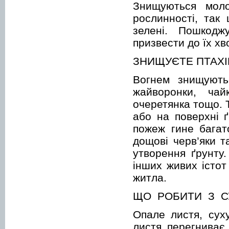
Знищуються моло
рослинності, так 
зелені. Пошкодж
призвести до їх хво
ЗНИЩУЄТЕ ПТАХІ
Вогнем знищуютьс
жайворонки, чай
очеретянка тощо. 
або на поверхні ґ
пожеж гине багат
дощові черв’яки т
утворення ґрунту
інших живих істот
житла.
ЩО РОБИТИ З С
Опале листя, суху
листя перегниває