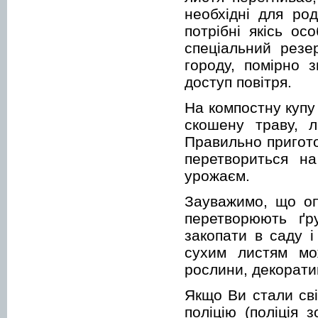
необхідні для ро
потрібні якісь ос
спеціальний резе
городу, помірно 
доступ повітря.
На компостну купу
скошену траву, ли
Правильно пригото
перетвориться н
урожаєм.
Зауважимо, що оп
перетворюють ґр
закопати в саду 
сухим листям мож
рослини, декорати
Якщо Ви стали сві
поліцію (поліція