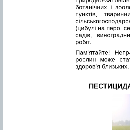
природно-заповід
ботанічних і зоол
пунктів, тварин
сільськогосподарс
(цибулі на перо, се
садів, виноградн
робіт.
Пам’ятайте! Непр
рослин може стат
здоров’я близьких.
ПЕСТИЦИДА