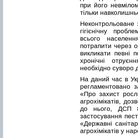
при його невміло
тільки навколишнь
Неконтрольоване 
гігієнічну пробл
всього населенн
потрапити через о
викликати певні п
хронічні отруєн
необхідно суворо 
На даний час в Ук
регламентовано з
«Про захист росл
агрохімікатів, до
до нього, ДСП 8.
застосування пес
«Державні санітар
агрохімікатів у на