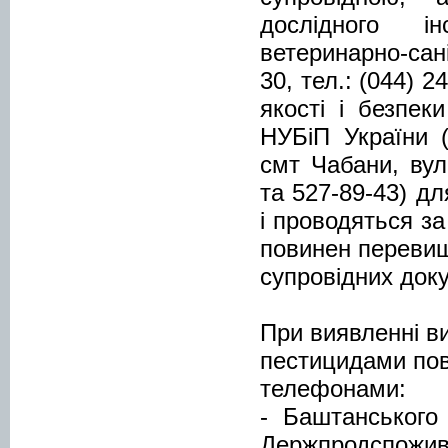
дослідного і
ветеринарно-сан
30, тел.: (044) 2
якості і безпек
НУБіП України (
смт Чабани, вул.
та 527-89-43) дл
і проводяться з
повинен перевищ
супровідних док
При виявленні ви
пестицидами пов
телефонами:
- Баштанського 
Держпродспожив