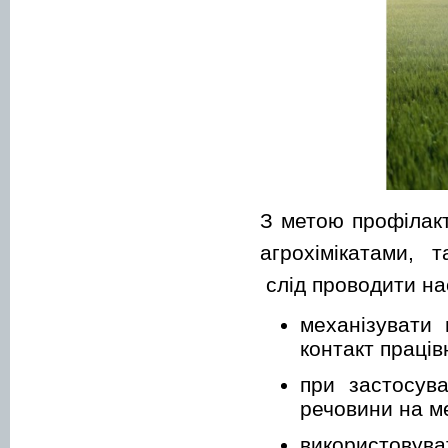
З метою профілакт
агрохімікатами, 
слід проводити на
механізувати 
контакт праців
при застосува
речовини на ме
використовува