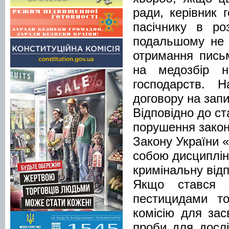
ради, керівник 
пасічнику в ро
подальшому не д
отримання пись
на медозбір н
господарств. 
договору на запи
Відповідно до ст
порушення законо
Закону України «
собою дисциплін
кримінальну відп
Якщо стався 
пестицидами то
комісію для зас
проби для дослі