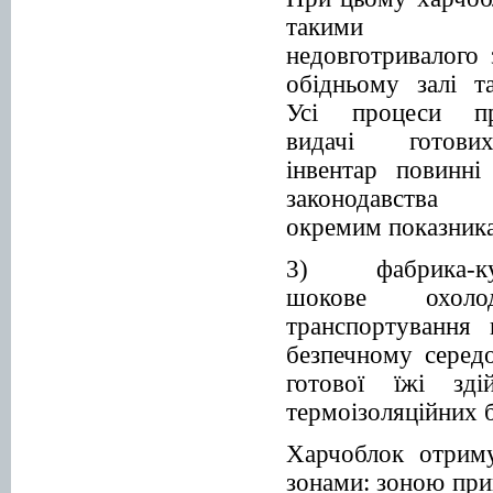
такими з
недовготривалого 
обідньому залі т
Усі процеси при
видачі гото
інвентар повинні
законода
окремим показника
3) фабрика-к
шокове охоло
транспортування 
безпечному серед
готової їжі зді
термоізоляційних 
Харчоблок отриму
зонами: зоною при