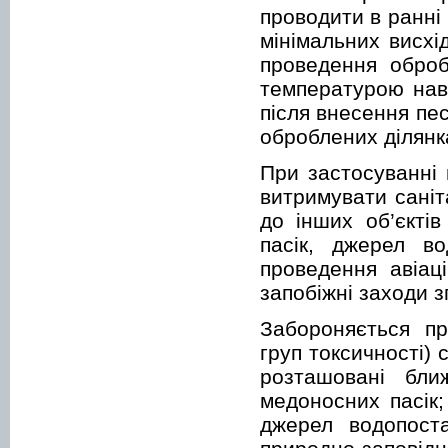
проводити в ранні р
мінімальних висхі
проведення оброб
температурою нав
після внесення пе
оброблених ділянк
При застосуванні 
витримувати саніт
до інших об’єктів
пасік, джерел в
проведення авіац
запобіжні заходи з
Забороняється пр
груп токсичності) 
розташовані бли
медоносних пасік;
джерел водопоста