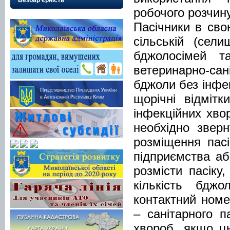
Безбар’єрність
робочого розчин
Пасічники в сво
сільській (сели
бджолосімей т
ветеринарно-са
бджоли без інфе
щорічні відміт
інфекційних хвор
необхідно звер
розміщення пас
підприємства аб
розмісти пасіку
кількість бдж
контактний номе
– санітарного п
хвороб, якщо ць