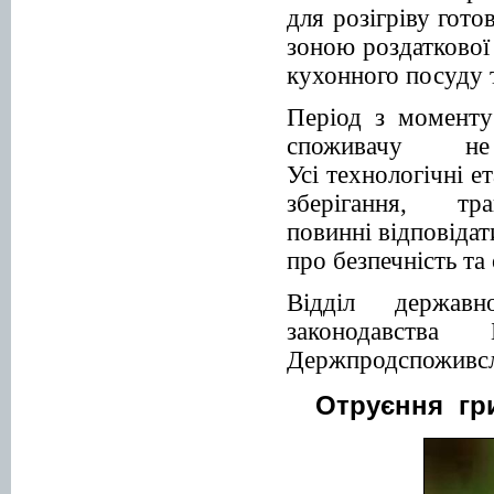
для розігріву гот
зоною роздаткової 
кухонного посуду 
Період з моменту
споживачу н
Усі технологічні 
зберігання, т
повинні відповідат
про безпечність та
Відділ держа
законодавства
Держпродспожив
Отруєння гри