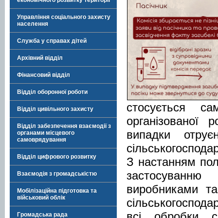
економічного розвитку території
Управління соціального захисту
населення
Служба у справах дітей
Архівний відділ
Фінансовий відділ
Відділ оборонної роботи
стосується с
Відділ цивільного захисту
організованої 
Відділ забезпечення взаємодії з
випадки отру
органами місцевого
самоврядування
сільськогоспода
Відділ цифрового розвитку
З настанням пол
застосуванню 
Взаємодія з громадськістю
виробниками та
Мобілізаційна підготовка та
військовий облік
сільськогоспод
всі обробки с
Громадська рада