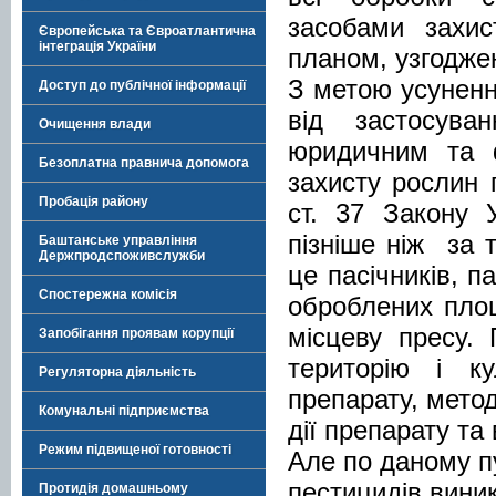
засобами захи
Європейська та Євроатлантична
інтеграція України
планом, узгодже
З метою усуненн
Доступ до публічної інформації
від застосува
Очищення влади
юридичним та ф
Безоплатна правнича допомога
захисту рослин п
Пробація району
ст. 37 Закону 
пізніше ніж за 
Баштанське управління
Держпродспоживслужби
це пасічників, п
Спостережна комісія
оброблених пло
місцеву пресу.
Запобігання проявам корупції
територію і к
Регуляторна діяльність
препарату, метод
Комунальні підприємства
дії препарату та
Режим підвищеної готовності
Але по даному п
пестицидів вини
Протидія домашньому