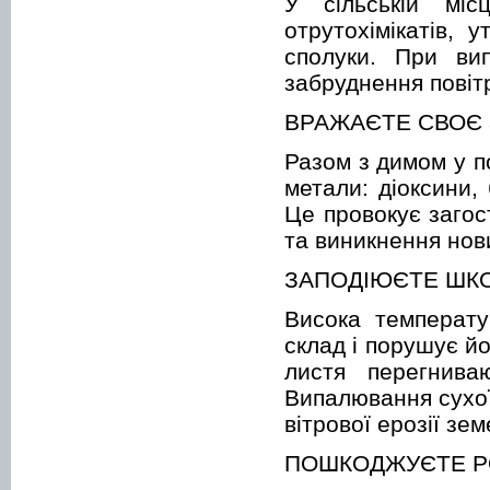
У сільській міс
отрутохімікатів, 
сполуки. При вип
забруднення повіт
ВРАЖАЄТЕ СВОЄ 
Разом з димом у по
метали: діоксини,
Це провокує загос
та виникнення нови
ЗАПОДІЮЄТЕ ШКО
Висока температу
склад і порушує й
листя перегнива
Випалювання сухої
вітрової ерозії зе
ПОШКОДЖУЄТЕ 