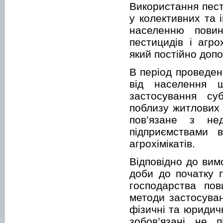
Використання пест
у колективних та 
населенню повин
пестицидів і агро
який постійно доп
В період проведен
від населення щ
застосування су
поблизу житлових 
пов’язане з нед
підприємствами 
агрохімікатів.
Відповідно до вим
доби до початку п
господарства пов
методи застосува
фізичні та юридич
зобов’язані не 