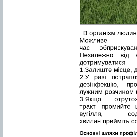
В організм людини
Можлив
час обприскува
Незалежно від с
дотримуват
1.Залиште місце, д
2.У разі потрапл
дезінфекцію, пр
лужним розчином (
3.Якщо отруто
тракт, промийте 
вугілля, с
хвилин прийміть со
Основні шляхи профіл