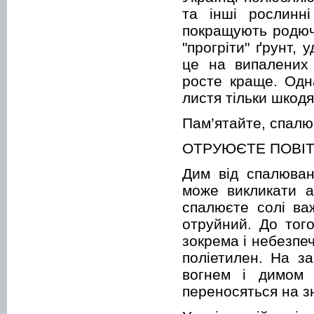
та інші рослинн
покращують родючі
"прогріти" ґрунт,
це на випалених 
росте краще. Одн
листя тільки шкодя
Пам’ятайте, спалю
ОТРУЮЄТЕ ПОВІ
Дим від спалюван
може викликати а
спалюєте солі ва
отруйний. До того
зокрема і небезпе
поліетилен. На за
вогнем і димом п
переносяться на зн