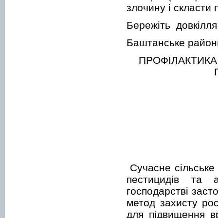
злочину і скласти
Бережіть довкілля!
Баштанське районн
ПРОФІЛАКТИКА
Сучасне сільське
пестицидів та а
господарстві заст
метод захисту ро
для підвищення вр