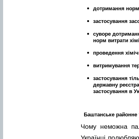
дотримання норм,
застосування зас
суворе дотримання
норм витрати хім
проведення хіміч
витримування тер
застосування тіл
державну реєстра
застосування в У
Баштанське районне 
Чому неможна пал
Українці полюбляю