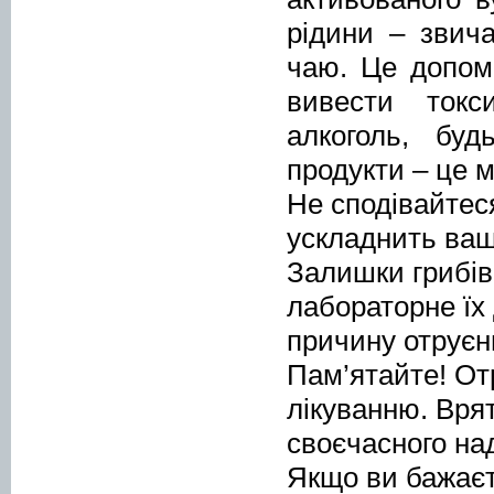
рідини – звича
чаю. Це допом
вивести токс
алкоголь, буд
продукти – це 
Не сподівайтес
ускладнить ваш
Залишки грибів
лабораторне їх
причину отруєн
Пам’ятайте! От
лікуванню. Вря
своєчасного на
Якщо ви бажаєте