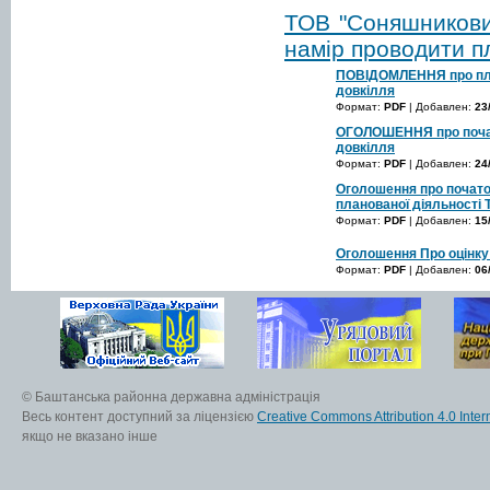
ТОВ "Соняшникови
намір проводити пл
ПОВІДОМЛЕННЯ про план
довкілля
Формат:
PDF
| Добавлен:
23
ОГОЛОШЕННЯ про почато
довкілля
Формат:
PDF
| Добавлен:
24
Оголошення про початок
планованої діяльності
Формат:
PDF
| Добавлен:
15
Оголошення Про оцінку
Формат:
PDF
| Добавлен:
06
© Баштанська районна державна адміністрація
Весь контент доступний за ліцензією
Creative Commons Attribution 4.0 Inter
якщо не вказано інше