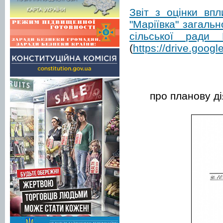
Звіт з оцінки вп
"Маріївка" загаль
сільської ради 
(
https://drive.goo
про планову ді