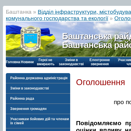
Баштанка »
Відділ інфраструктури, містобудува
комунального господарства та екології
»
Оголо
Баштанська рай
Баштанська рай
Герої не
Зміни в
Електронне
Учасни
Головна
Новини
вмирають
законодавстві
звернення
чл
Районна державна адміністрація
Оголошення
Зміни в законодавстві
Районна рада
про п
Звернення громадян
Учасникам бойових дій та членам
Повідомляємо пр
їх сімей
оцінки впливу на