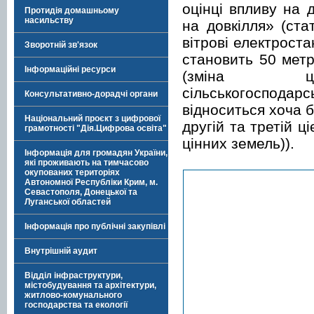
оцінці впливу на 
Протидія домашньому
насильству
на довкілля» (ста
вітрові електроста
Зворотній зв'язок
становить 50 метрі
Інформаційні ресурси
(зміна ці
сільськогоспода
Консультативно-дорадчі органи
відноситься хоча б
Національний проєкт з цифрової
другій та третій ц
грамотності "Дія.Цифрова освіта"
цінних земель)).
Інформація для громадян України,
які проживають на тимчасово
окупованих територіях
Автономної Республіки Крим, м.
Севастополя, Донецької та
Луганської областей
Інформація про публічні закупівлі
Внутрішній аудит
Відділ інфраструктури,
містобудування та архітектури,
житлово-комунального
господарства та екології