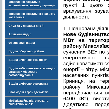
Управління соціально-
пункті 1 цього 
економічного розвитку території
врахування заува
Управління соціального захисту
діяльності.
населення
Служба у справах дітей
1. Планована діяль
Нове будівництво
Архівний відділ
МВт на територі
Фінансовий відділ
району Миколаївс
сучасних ВЕУ поту
Відділ оборонної роботи
енергетичної с
Відділ цивільного захисту
здійснюватиметьс
енергії – вітру. М
Відділ забезпечення взаємодії з
органами місцевого
населених пунктів
самоврядування
Криниця, на тери
Відділ цифрового розвитку
району Миколаїв
передбачається в
Взаємодія з громадськістю
6400 кВт), висо
Мобілізаційна підготовка та
Додатково перед
військовий облік