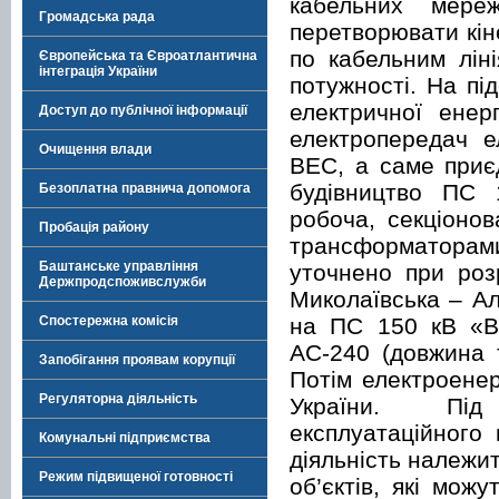
кабельних мере
Громадська рада
перетворювати кін
по кабельним лін
Європейська та Євроатлантична
інтеграція України
потужності. На пі
електричної енер
Доступ до публічної інформації
електропередач е
Очищення влади
ВЕС, а саме приє
будівництво ПС
Безоплатна правнича допомога
робоча, секціоно
Пробація району
трансформаторам
Баштанське управління
уточнено при роз
Держпродспоживслужби
Миколаївська – Ал
на ПС 150 кВ «В
Спостережна комісія
АС-240 (довжина 
Запобігання проявам корупції
Потім електроенер
Регуляторна діяльність
України. Пі
експлуатаційного
Комунальні підприємства
діяльність належит
Режим підвищеної готовності
об’єктів, які мож