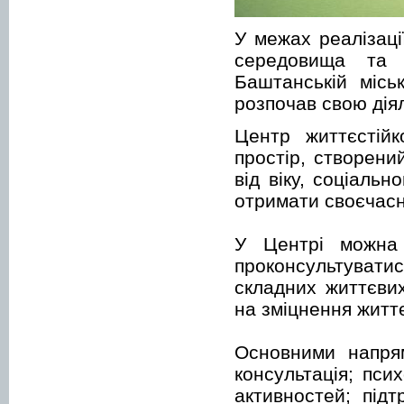
У межах реалізаці
середовища та п
Баштанській місь
розпочав свою діял
Центр життєстійк
простір, створени
від віку, соціаль
отримати своєчасн
У Центрі можна 
проконсультуватис
складних життєвих
на зміцнення життє
Основними напрям
консультація; пси
активностей; під