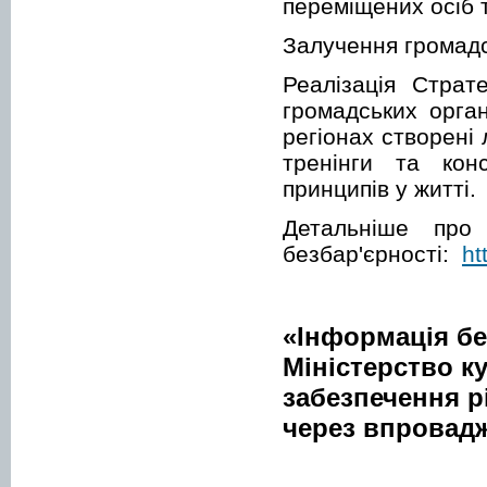
переміщених осіб 
Залучення громадс
Реалізація Страте
громадських орга
регіонах створені 
тренінги та конс
принципів у житті.
Детальніше про 
безбар'єрності:
ht
«Інформація бе
Міністерство к
забезпечення р
через впровадж