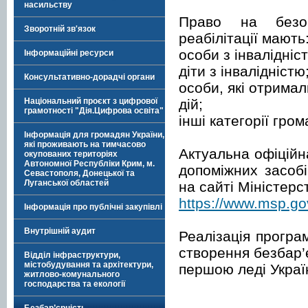
насильству
Право на безоп
Зворотній зв'язок
реабілітації мають
особи з інвалідніс
Інформаційні ресурси
діти з інвалідністю
Консультативно-дорадчі органи
особи, які отрима
дій;
Національний проєкт з цифрової
грамотності "Дія.Цифрова освіта"
інші категорії гро
Інформація для громадян України,
які проживають на тимчасово
Актуальна офіційн
окупованих територіях
Автономної Республіки Крим, м.
допоміжних засобі
Севастополя, Донецької та
Луганської областей
на сайті Міністерс
https://www.msp.go
Інформація про публічні закупівлі
Внутрішній аудит
Реалізація програ
створення безбар’є
Відділ інфраструктури,
містобудування та архітектури,
першою леді Укра
житлово-комунального
господарства та екології