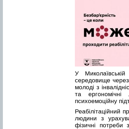
У Миколаївській
середовище через 
молоді з інвалідні
та ергономічні 
психоемоційну під
Реабілітаційний п
людини з урахува
фізичні потреби 