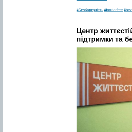
#Безбарєрність
#barrierfree
#bezb
Центр життєсті
підтримки та б