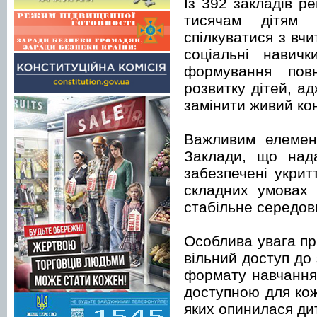
Із 392 закладів р
тисячам дітям 
спілкуватися з вч
соціальні навич
формування повн
розвитку дітей, а
замінити живий кон
Важливим елемент
Заклади, що над
забезпечені укрит
складних умовах 
стабільне середови
Особлива увага пр
вільний доступ до
формату навчання
доступною для кож
яких опинилася ди