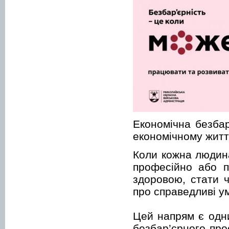
Економічна безбар
економічному житті
Коли кожна людин
професійно або п
здоровою, стати ч
про справедливі ум
Цей напрям є одни
безбар’єрного про