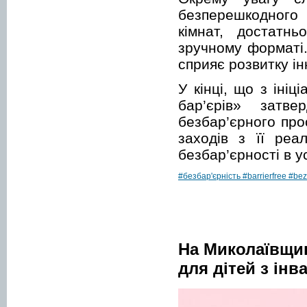
безперешкодного в
кімнат, достатнь
зручному форматі.
сприяє розвитку ін
У кінці, що з іні
бар’єрів» затве
безбар’єрного про
заходів з її реа
безбар’єрності в у
#безбар'єрність
#barrierfree
#bez
На Миколаївщин
для дітей з інв