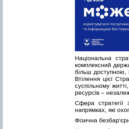
Національна стра
комплексний держа
більш доступною,
Втілення цієї Стр
суспільному житті
ресурсів – незале
Сфера стратегії 
напрямках, які охо
Фізична безбар'єр