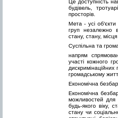
Це доступність на
будівель, тротуа
просторів.
Мета - усі об'єкт
груп незалежно ві
стану, стану, місц
Суспільна та гром
напрям спрямова
участі кожного г
дискримінаційних 
громадському житт
Економічна безбар
Економічна безбар
можливостей для 
будь-якого віку, с
стану чи соціальн