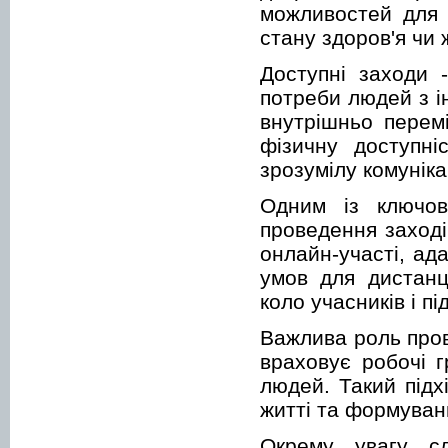
можливостей для у
стану здоров'я чи 
Доступні заходи -
потреби людей з ін
внутрішньо перем
фізичну доступні
зрозумілу комунік
Одним із ключов
проведення заході
онлайн-участі, ад
умов для дистанц
коло учасників і п
Важлива роль пров
враховує робочі г
людей. Такий підх
житті та формуванн
Окрему увагу сл