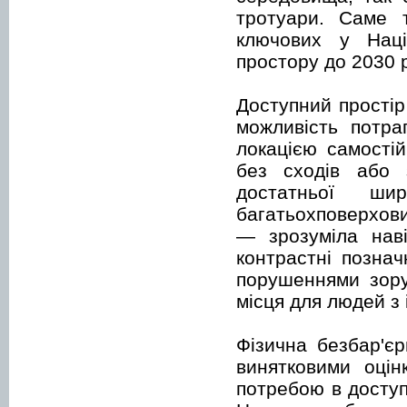
тротуари. Саме 
ключових у Націо
простору до 2030 р
Доступний простір
можливість потра
локацією самості
без сходів або 
достатньої ш
багатьохповерхови
— зрозуміла наві
контрастні позна
порушеннями зору
місця для людей з 
Фізична безбар'єр
винятковими оцін
потребою в доступ