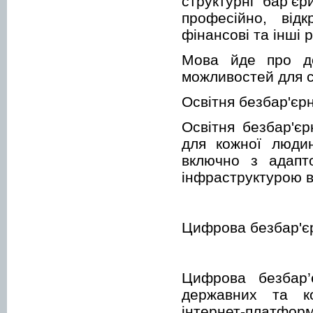
структурні бар’є
професійно, від
фінансові та інші 
Мова йде про до
можливостей для 
Освітня безбар'єрн
Освітня безбар'єр
для кожної людин
включно з адапт
інфраструктурою в
Цифрова безбар'є
Цифрова безбар’
державних та ко
інтернет‑платформ