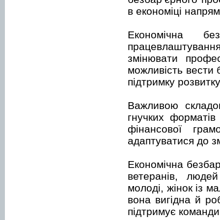
в економіці напрям
Економічна бе
працевлаштуванн
змінювати профе
можливість вести 
підтримку розвитк
Важливою складов
гнучких форматів 
фінансової грам
адаптуватися до з
Економічна безбар
ветеранів, людей
молоді, жінок із 
вона вигідна й ро
підтримує команди