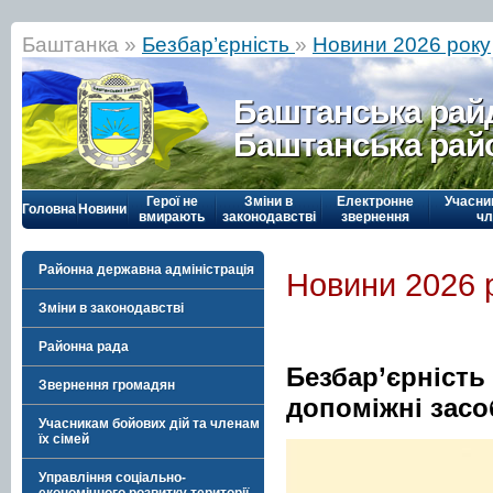
Баштанка »
Безбар’єрність
»
Новини 2026 року
Баштанська рай
Баштанська рай
Герої не
Зміни в
Електронне
Учасни
Головна
Новини
вмирають
законодавстві
звернення
чл
Районна державна адміністрація
Новини 2026 
Зміни в законодавстві
Районна рада
Безбар’єрність
Звернення громадян
допоміжні засоб
Учасникам бойових дій та членам
їх сімей
Управління соціально-