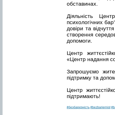
обставинах.
Діяльність Цен
психологічних бар
довіри та відчутт
створення середов
допомоги.
Центр життєстійк
«Центр надання со
Запрошуємо жите
підтримку та допом
Центр життєстійк
підтримають!
#безбарєрність
#bezbariernist
#b