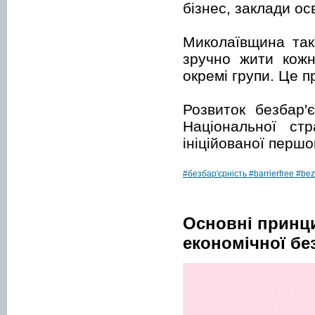
бізнес, заклади осв
Миколаївщина так
зручно жити кож
окремі групи. Це п
Розвиток безбар'
Національної стр
ініційованої перш
#безбар'єрність
#barrierfree
#bez
Основні принци
економічної бе