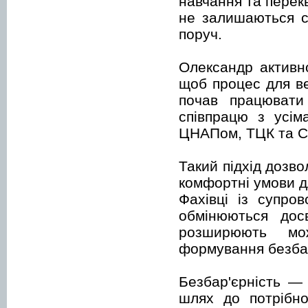
навчання та перек
не залишаються с
поруч.
Олександр активн
щоб процес для ве
почав працювати
співпрацю з усі
ЦНАПом, ТЦК та СП
Такий підхід дозв
комфортні умови д
Фахівці із супро
обмінюються дос
розширюють мо
формування безба
Безбар'єрність —
шлях до потрібн