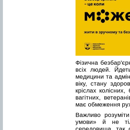
Фізична безбар'єр
всіх людей. Йдеть
медицини та адмін
віку, стану здоро
кріслах колісних,
вагітних, ветеран
має обмеження рух
Важливо розуміти
умови» й не ті
середовища, так с