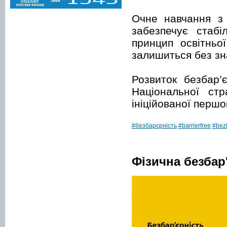
Очне навчання з 
забезпечує стабі
принцип освітньо
залишиться без зн
Розвиток безбар’
Національної стр
ініційованої перш
#безбарєрність
#barrierfree
#bezb
Фізична безбар