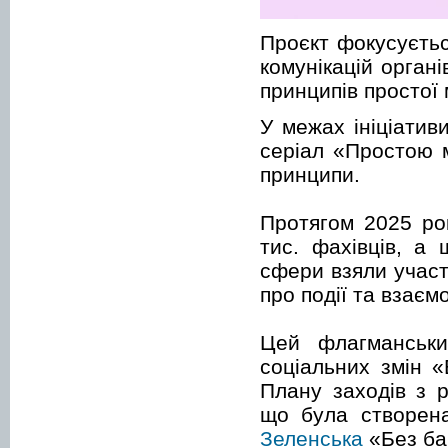
Проєкт фокусуєтьс
комунікацій орган
принципів простої 
У межах ініціатив
серіал «Простою 
принципи.
Протягом 2025 ро
тис. фахівців, а 
сфери взяли участ
про події та взає
Цей флагманськи
соціальних змін 
Плану заходів з р
що була створена
Зеленська
«Без бар