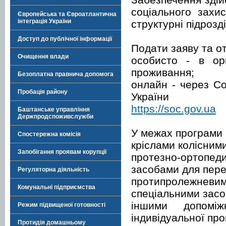
соціального захи
Європейська та Євроатлантична
інтеграція України
структурні підрозд
Доступ до публічної інформації
Подати заяву та о
Очищення влади
особисто - в ор
проживання;
Безоплатна правнича допомога
онлайн - через Со
Пробація району
України
https://soc.gov.ua
Баштанське управління
Держпродспоживслужби
У межах програми 
Спостережна комісія
кріслами колісними
Запобігання проявам корупції
протезно-ортопед
засобами для перес
Регуляторна діяльність
протипролежневим
Комунальні підприємства
спеціальними засо
іншими допоміж
Режим підвищеної готовності
індивідуальної про
Протидія домашньому