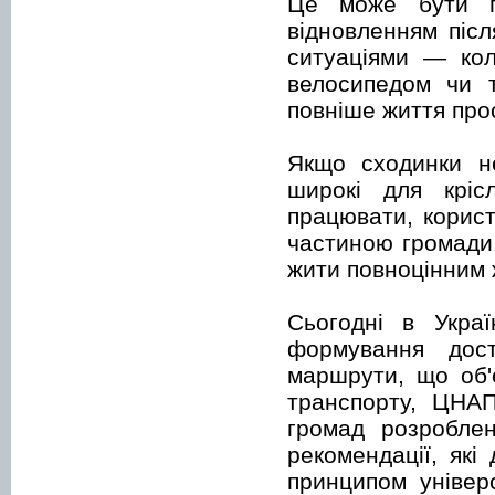
Це може бути п
відновленням піс
ситуаціями — кол
велосипедом чи т
повніше життя про
Якщо сходинки н
широкі для кріс
працювати, корист
частиною громади.
жити повноцінним 
Сьогодні в Укра
формування дост
маршрути, що об'
транспорту, ЦНАП
громад розробле
рекомендації, які
принципом універ