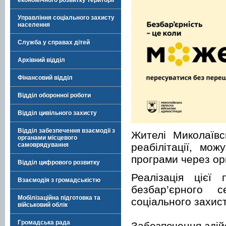
економічного розвитку території
Управління соціального захисту
населення
Служба у справах дітей
Архівний відділ
Фінансовий відділ
Відділ оборонної роботи
Відділ цивільного захисту
Відділ забезпечення взаємодії з
Жителі Миколаївс
органами місцевого
реабілітації, мо
самоврядування
програми через ор
Відділ цифрового розвитку
Реалізація цієї
Взаємодія з громадськістю
безбар’єрного 
Мобілізаційна підготовка та
соціального захис
військовий облік
Громадська рада
Забезпечення здій