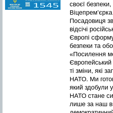
своєї безпеки,
Віцепрем’єрка
Посадовиця зв
відсічі російс
Європі сформу
безпеки та об
«Посилення ме
Європейський ф
ті зміни, які 
НАТО. Ми гото
який здобули у
НАТО стане си
лише за наш в
демократичний