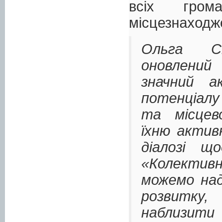
всіх гром
місцезнаходж
Ольга С
оновлени
значний а
потенціалу
та місцев
їхню актив
діалозі що
«Колективн
можемо над
розвитку
наблизит