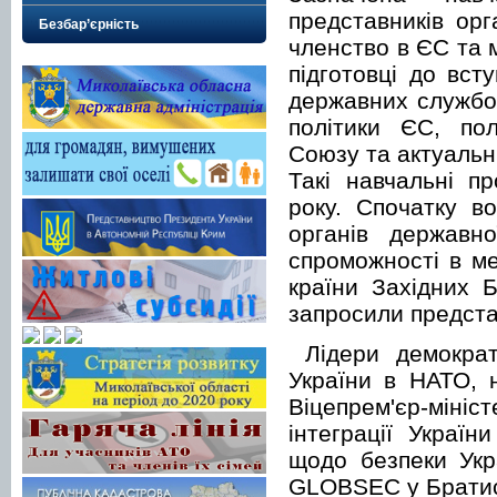
представників орг
Безбар’єрність
членство в ЄС та 
підготовці до вст
державних службов
політики ЄС, пол
Союзу та актуальн
Такі навчальні п
року. Спочатку в
органів державн
спроможності в ме
країни Західних 
запросили предста
Лідери демокра
України в НАТО, 
Віцепрем'єр-міні
інтеграції Украї
щодо безпеки Укр
GLOBSEC у Братис