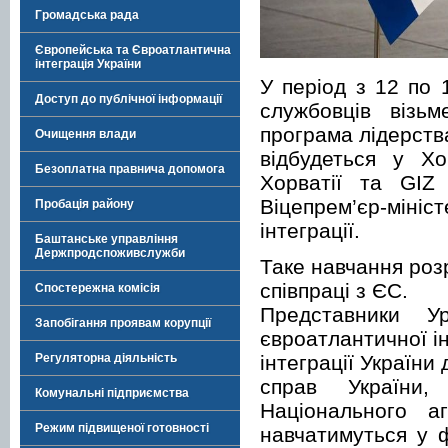
Громадська рада
Європейська та Євроатлантична
інтеграція України
У період з 12 по 
Доступ до публічної інформації
службовців візь
програма лідерства
Очищення влади
відбудеться у Х
Безоплатна правнича допомога
Хорватії та GIZ
Віцепрем’єр-міні
Пробація району
інтеграції.
Баштанське управління
Держпродспоживслужби
Таке навчання роз
співпраці з ЄС.
Спостережна комісія
Представники Ур
Запобігання проявам корупції
євроатлантичної ін
інтеграції Україн
Регуляторна діяльність
справ України,
Комунальні підприємства
Національного а
Режим підвищеної готовності
навчатимуться у 