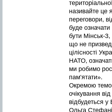
територіальної
називайте це я
переговори, в
буде означати
бути Мінськ-3,
що не призвед
цілісності Укр
НАТО, означат
ми робимо росі
пам'ятати».
Окремою темою
очікування ві
відбудеться у 
Ольга Стефані