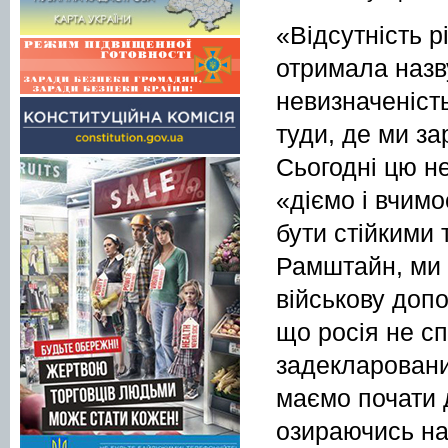
«Відсутність р
отримала назву
невизначеність
туди, де ми за
Сьогодні цю н
«діємо і вчим
бути стійкими 
Рамштайн, ми 
військову доп
що росія не с
задекларованих
маємо почати 
озираючись на 