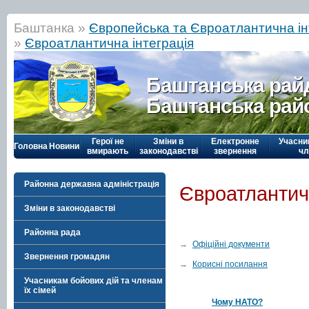
Баштанка »
Європейська та Євроатлантична ін
»
Євроатлантична інтеграція
Баштанська рай
Баштанська рай
Герої не
Зміни в
Електронне
Учасни
Головна
Новини
вмирають
законодавстві
звернення
чл
Районна державна адміністрація
Євроатлантичн
Зміни в законодавстві
Районна рада
→
Офіційні документи
Звернення громадян
→
Корисні посилання
Учасникам бойових дій та членам
їх сімей
Чому НАТО?