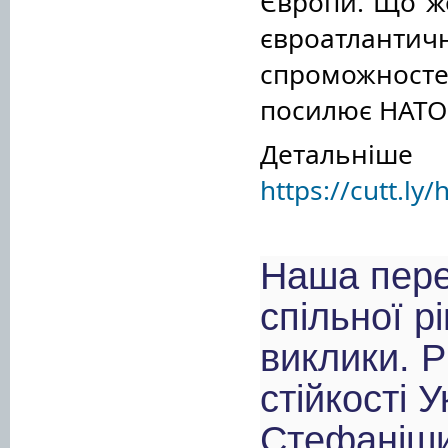
Європи. Що ж
євроатлантич
спроможностей
посилює НАТО
Детальніш
https://cutt.ly
Наша пере
спільної р
виклики. Р
стійкості 
Стефаніш