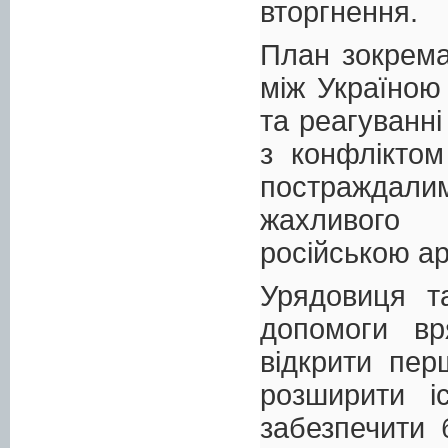
вторгнення.
План зокрема
між Україною
та реагуванні
з конфліктом
постраждали
жахливого 
російською ар
Урядовиця т
допомоги вр
відкрити пер
розширити і
забезпечити 