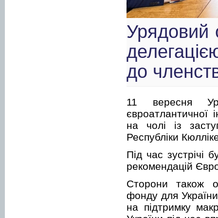
Урядовий 
делегаціє
до членст
11 вересня Ур
євроатлантичної і
на чолі із засту
Республіки Кюлліке
Під час зустрічі 
рекомендацій Європ
Сторони також о
фонду для України 
на підтримку макр