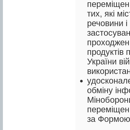
переміщенн
тих, які мі
речовини і
застосуван
проходжен
продуктів 
України вій
використа
удосконале
обміну ін
Міноборон
переміщенн
за Формою