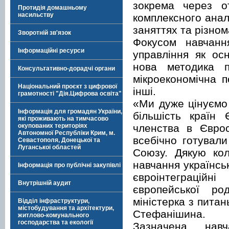
зокрема через о
Протидія домашньому
насильству
комплексного анал
заняттях та різном
Зворотній зв'язок
Фокусом навчанн
Інформаційні ресурси
управління як ос
нова методика п
Консультативно-дорадчі органи
мікроекономічна п
Національний проєкт з цифрової
інші.
грамотності "Дія.Цифрова освіта"
«Ми дуже цінуємо
Інформація для громадян України,
більшість країн
які проживають на тимчасово
членства в Єврос
окупованих територіях
Автономної Республіки Крим, м.
всебічно готувал
Севастополя, Донецької та
Луганської областей
Союзу. Дякую кол
навчання українсь
Інформація про публічні закупівлі
євроінтеграцій
Внутрішній аудит
європейської ро
міністерка з питан
Відділ інфраструктури,
містобудування та архітектури,
Стефанішина.
житлово-комунального
господарства та екології
Зазначена нав