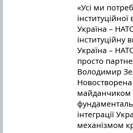
«Усі ми потре
інституційної 
Україна – НАТ
інституційну 
Україна – НАТО
просто партне
Володимир Зел
Новостворена
майданчиком 
фундаменталь
інтеграції Укр
механізмом кр