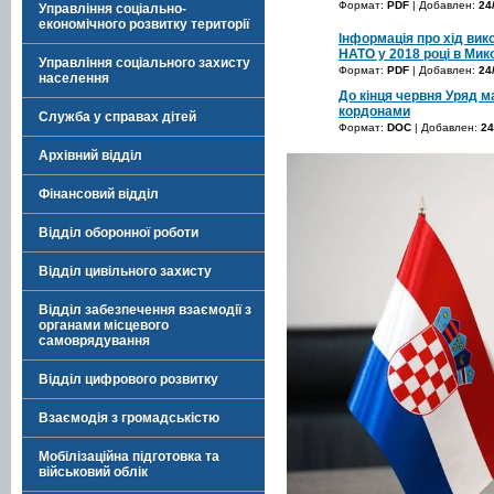
Формат:
PDF
| Добавлен:
24
Управління соціально-
економічного розвитку території
Інформація про хід вико
НАТО у 2018 році в Мик
Управління соціального захисту
Формат:
PDF
| Добавлен:
24
населення
До кінця червня Уряд м
кордонами
Служба у справах дітей
Формат:
DOC
| Добавлен:
24
Архівний відділ
Фінансовий відділ
Відділ оборонної роботи
Відділ цивільного захисту
Відділ забезпечення взаємодії з
органами місцевого
самоврядування
Відділ цифрового розвитку
Взаємодія з громадськістю
Мобілізаційна підготовка та
військовий облік