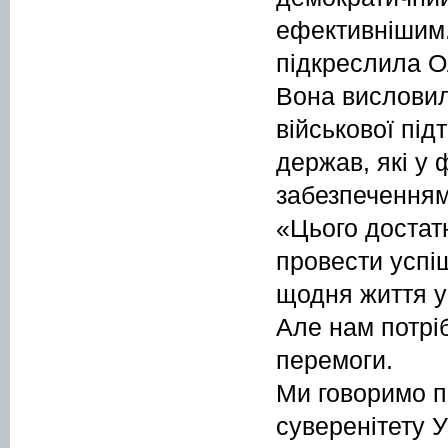
ефективнішим. 
підкреслила О
Вона висловил
військової під
держав, які у
забезпеченням
«Цього достат
провести успіш
щодня життя ук
Але нам потрі
перемоги.
Ми говоримо пр
суверенітету У