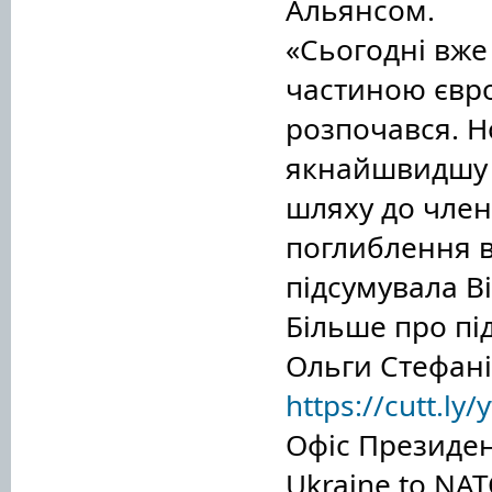
Альянсом.
«Сьогодні вже 
частиною євр
розпочався. Н
якнайшвидшу 
шляху до член
поглиблення в
підсумувала В
Більше про пі
Ольги Стефан
https://cutt.ly
Офіс Президен
Ukraine to NA