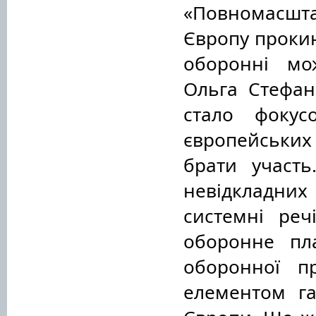
«Повномасшт
Європу прокин
оборонні мож
Ольга Стефан
стало фокус
європейських
брати участь
невідкладних
системні реч
оборонне пл
оборонної п
елементом га