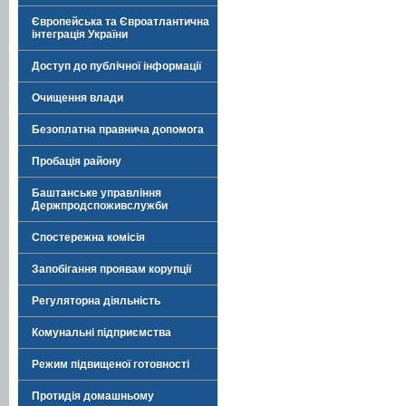
Європейська та Євроатлантична
інтеграція України
Доступ до публічної інформації
Очищення влади
Безоплатна правнича допомога
Пробація району
Баштанське управління
Держпродспоживслужби
Спостережна комісія
Запобігання проявам корупції
Регуляторна діяльність
Комунальні підприємства
Режим підвищеної готовності
Протидія домашньому