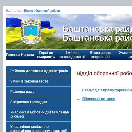
Баштанка »
Відділ оборонної роботи
Баштанська рай
Баштанська рай
Герої не
Зміни в
Електронне
Учасни
Головна
Новини
вмирають
законодавстві
звернення
чл
Районна державна адміністрація
Відділ оборонної роб
Зміни в законодавстві
→
Взаємодія з правоохоронним
Районна рада
→
Обороннні питання
Звернення громадян
Учасникам бойових дій та членам
їх сімей
Управління соціально-
економічного розвитку території